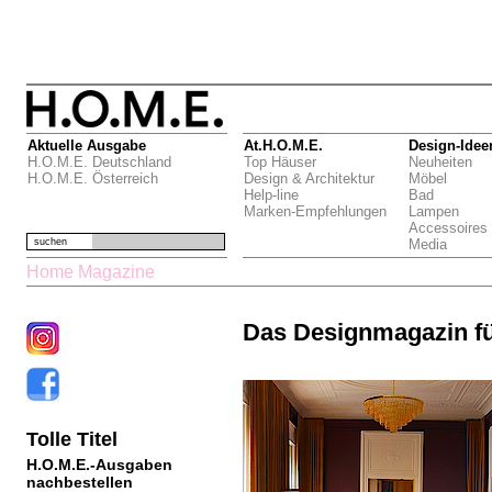
Aktuelle Ausgabe
At.H.O.M.E.
Design-Idee
H.O.M.E. Deutschland
Top Häuser
Neuheiten
H.O.M.E. Österreich
Design & Architektur
Möbel
Help-line
Bad
Marken-Empfehlungen
Lampen
Accessoires
suchen
Media
Home Magazine
Das Designmagazin f
Tolle Titel
H.O.M.E.-Ausgaben
nachbestellen