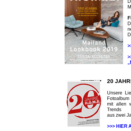
D
M
F
D
n
D
>
>
„
20 JAHR
Unsere Lie
Fotoalbum
mit allen 
Trends
aus zwei J
>>> HIER