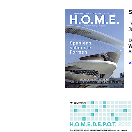
S
D
J
D
W
S
>