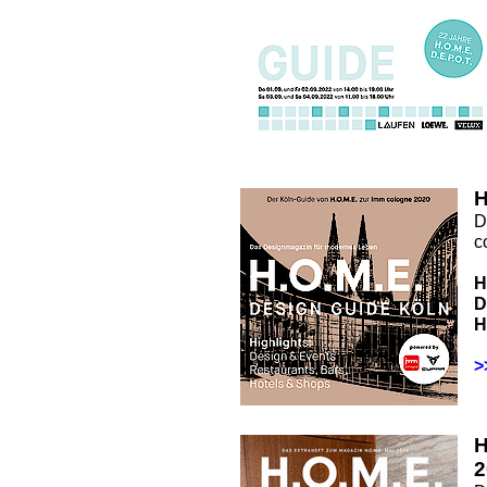
H
D
c
H
D
H
>
2