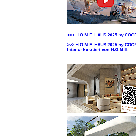
>>> H.O.M.E. HAUS 2025 by
COOP
>>> H.O.M.E. HAUS 2025 by
COOP
Interior kuratiert von H.O.M.E.