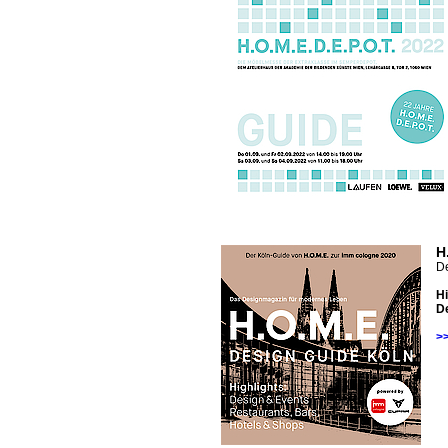
H
De
Hi
De
>