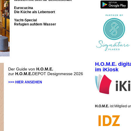
Eurocucina
Die Küche als Lebensort
Yacht-Special
Refugien aufdem Wasser
H.O.M.E. digit
Der Guide von
H.O.M.E.
im iKiosk
zur
H.O.M.E.
DEPOT Designmesse 2026
>>> HIER ANSEHEN
H.O.M.E.
ist Mitglied 