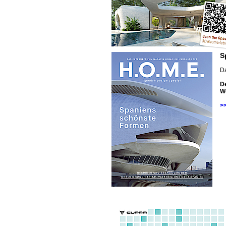
S
D
D
Wo
>