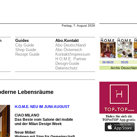
Freitag, 7. August 2026
n
Guides
Abo.Kontakt
City Guide
Abo Deutschland
Shop Guide
Abo Österreich
Rezept Guide
Kontakt/Impressum
H.O.M.E. Partner
06-08/26
05/26
Design-Guide
Datenschutz
Archiv
Deuschlan
oderne Lebensräume
H.O.M.E. NEU IM JUNI-AUGU
ST
CIAO MILANO
Das Beste vom Salone del mobile
und der Milan Design Week
Neue Möbel
Wohnen mit Sinn für Gemeinschaft