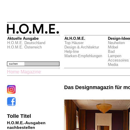
Aktuelle Ausgabe
At.H.O.M.E.
Design-Idee
H.O.M.E. Deutschland
Top Häuser
Neuheiten
H.O.M.E. Österreich
Design & Architektur
Möbel
Help-line
Bad
Marken-Empfehlungen
Lampen
Accessoires
suchen
Media
Home Magazine
Das Designmagazin für m
Tolle Titel
H.O.M.E.-Ausgaben
nachbestellen