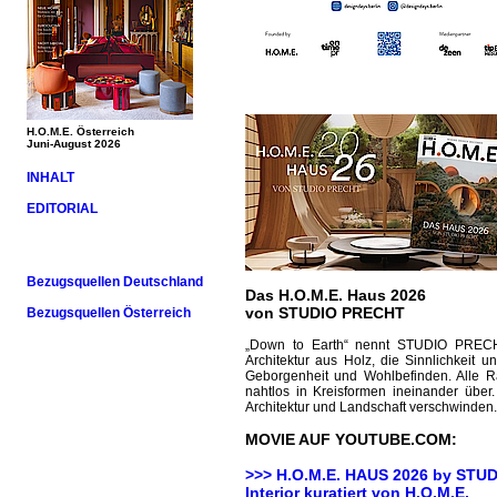
H.O.M.E. Österreich
Juni-August 2026
INHALT
EDITORIAL
Bezugsquellen Deutschland
Das H.O.M.E. Haus 2026
von STUDIO PRECHT
Bezugsquellen Österreich
„Down to Earth“ nennt STUDIO PRECHT
Architektur aus Holz, die Sinnlichkei
Geborgenheit und Wohlbefinden. Alle
nahtlos in Kreisformen ineinander übe
Architektur und Landschaft verschwinden.
MOVIE AUF YOUTUBE.COM:
>>> H.O.M.E. HAUS 2026 by
STUD
Interior kuratiert von H.O.M.E.