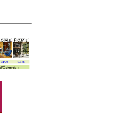
04/26
03/26
d
/
Österreich