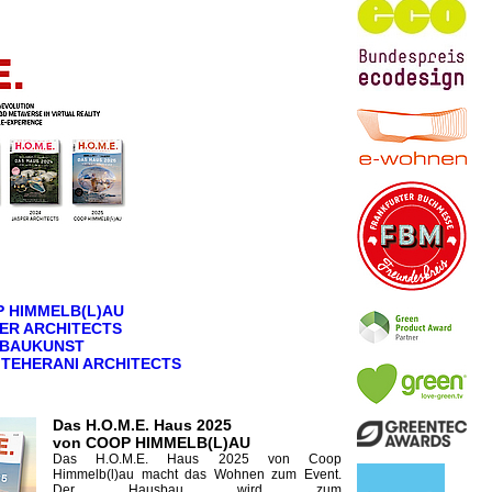
 HIMMELB(L)AU
SPER ARCHITECTS
O BAUKUNST
I TEHERANI ARCHITECTS
Das H.O.M.E. Haus 2025
von COOP HIMMELB(L)AU
Das H.O.M.E. Haus 2025 von Coop
Himmelb(l)au macht das Wohnen zum Event.
Der Hausbau wird zum