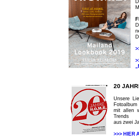
D
M
F
D
n
D
>
>
„
20 JAHR
Unsere Lie
Fotoalbum
mit allen 
Trends
aus zwei J
>>> HIER