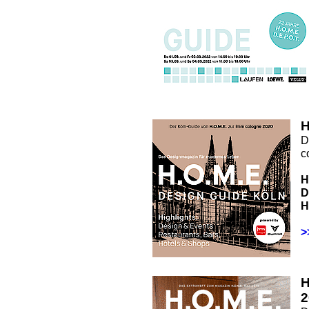
H
D
c
H
D
H
>
2