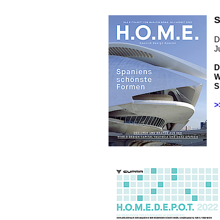
S
D
J
D
W
S
>