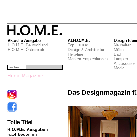
Aktuelle Ausgabe
At.H.O.M.E.
Design-Idee
H.O.M.E. Deutschland
Top Häuser
Neuheiten
H.O.M.E. Österreich
Design & Architektur
Möbel
Help-line
Bad
Marken-Empfehlungen
Lampen
Accessoires
suchen
Media
Home Magazine
Das Designmagazin f
Tolle Titel
H.O.M.E.-Ausgaben
nachbestellen