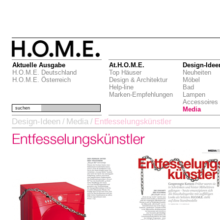
Aktuelle Ausgabe
At.H.O.M.E.
Design-Idee
H.O.M.E. Deutschland
Top Häuser
Neuheiten
H.O.M.E. Österreich
Design & Architektur
Möbel
Help-line
Bad
Marken-Empfehlungen
Lampen
Accessoires
suchen
Media
Design-Ideen
Media
/
/
Entfesselungskünstler