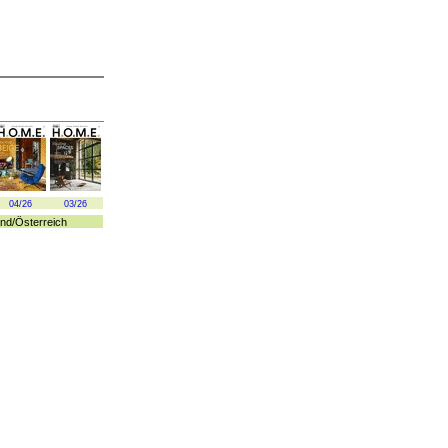
04/26
03/26
nd
/
Österreich