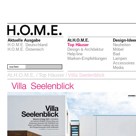
Aktuelle Ausgabe
At.H.O.M.E.
Design-Idee
H.O.M.E. Deutschland
Top Häuser
Neuheiten
H.O.M.E. Österreich
Design & Architektur
Möbel
Help-line
Bad
Marken-Empfehlungen
Lampen
Accessoires
suchen
Media
At.H.O.M.E.
Top Häuser
/
/
Villa Seelenblick