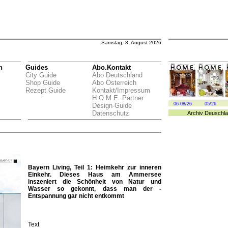
Samstag, 8. August 2026
n
Guides
Abo.Kontakt
City Guide
Abo Deutschland
Shop Guide
Abo Österreich
Rezept Guide
Kontakt/Impressum
H.O.M.E. Partner
06-08/26
05/26
Design-Guide
Datenschutz
Archiv
Deuschla
Bayern Living, Teil 1: Heimkehr zur inneren
Einkehr. Dieses Haus am Ammersee
inszeniert die Schönheit von Natur und
Wasser so gekonnt, dass man der ­
Entspannung gar nicht ­entkommt
Text