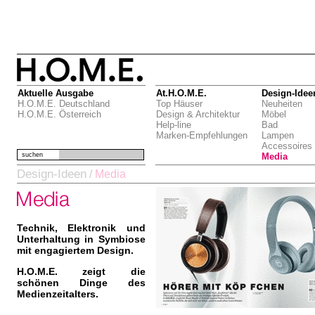
Aktuelle Ausgabe
At.H.O.M.E.
Design-Idee
H.O.M.E. Deutschland
Top Häuser
Neuheiten
H.O.M.E. Österreich
Design & Architektur
Möbel
Help-line
Bad
Marken-Empfehlungen
Lampen
Accessoires
suchen
Media
Design-Ideen
/
Media
Technik, Elektronik und
Unterhaltung in Symbiose
mit engagiertem Design.
H.O.M.E. zeigt die
schönen Dinge des
Medienzeitalters.