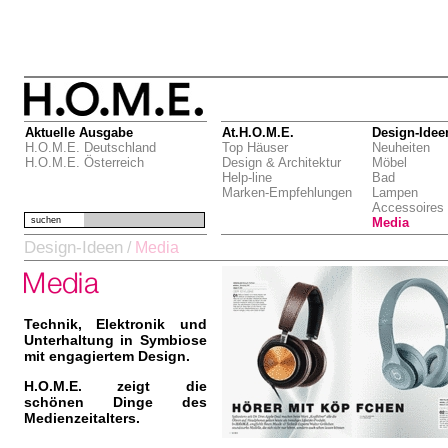
Aktuelle Ausgabe
At.H.O.M.E.
Design-Idee
H.O.M.E. Deutschland
Top Häuser
Neuheiten
H.O.M.E. Österreich
Design & Architektur
Möbel
Help-line
Bad
Marken-Empfehlungen
Lampen
Accessoires
suchen
Media
Design-Ideen
/
Media
Technik, Elektronik und
Unterhaltung in Symbiose
mit engagiertem Design.
H.O.M.E. zeigt die
schönen Dinge des
Medienzeitalters.