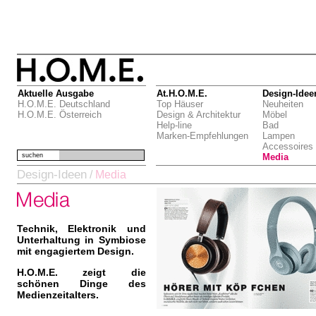
Aktuelle Ausgabe
At.H.O.M.E.
Design-Idee
H.O.M.E. Deutschland
Top Häuser
Neuheiten
H.O.M.E. Österreich
Design & Architektur
Möbel
Help-line
Bad
Marken-Empfehlungen
Lampen
Accessoires
suchen
Media
Design-Ideen
/
Media
Technik, Elektronik und
Unterhaltung in Symbiose
mit engagiertem Design.
H.O.M.E. zeigt die
schönen Dinge des
Medienzeitalters.