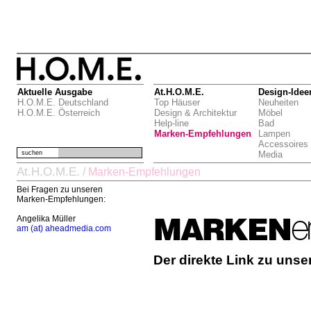
Aktuelle Ausgabe
At.H.O.M.E.
Design-Idee
H.O.M.E. Deutschland
Top Häuser
Neuheiten
H.O.M.E. Österreich
Design & Architektur
Möbel
Help-line
Bad
Marken-Empfehlungen
Lampen
Accessoires
suchen
Media
At.H.O.M.E.
/
Marken-Empfehlungen
Bei Fragen zu unseren
Marken-Empfehlungen:
Angelika Müller
am (at) aheadmedia.com
Der direkte Link zu uns