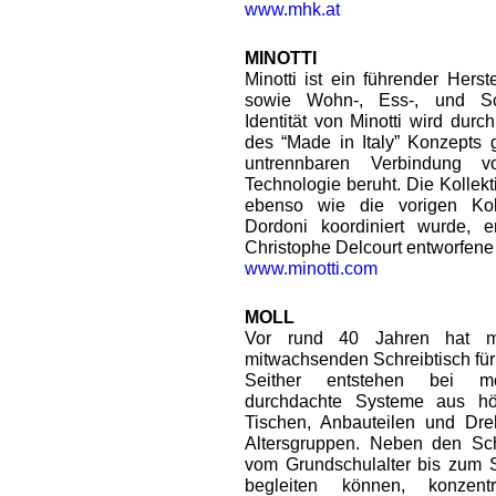
www.mhk.at
MINOTTI
Minotti ist ein führender Herst
sowie Wohn-, Ess-, und Sc
Identität von Minotti wird dur
des “Made in Italy” Konzepts 
untrennbaren Verbindung vo
Technologie beruht. Die Kollek
ebenso wie die vorigen Kol
Dordoni koordiniert wurde, 
Christophe Delcourt entworfene
www.minotti.com
MOLL
Vor rund 40 Jahren hat m
mitwachsenden Schreibtisch für
Seither entstehen bei mo
durchdachte Systeme aus höh
Tischen, Anbauteilen und Dreh
Altersgruppen. Neben den Sch
vom Grundschulalter bis zum 
begleiten können, konzent