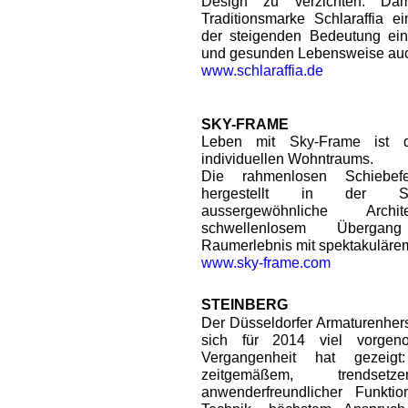
Design zu verzichten. Dam
Traditionsmarke Schlaraffia e
der steigenden Bedeutung ein
und gesunden Lebensweise auch
www.schlaraffia.de
SKY-FRAME
Leben mit Sky-Frame ist d
individuellen Wohntraums.
Die rahmenlosen Schiebefe
hergestellt in der Sc
aussergewöhnliche Arc
schwellenlosem Übergan
Raumerlebnis mit spektakulärem
www.sky-frame.com
STEINBERG
Der Düsseldorfer Armaturenhers
sich für 2014 viel vorge
Vergangenheit hat gezei
zeitgemäßem, trendset
anwenderfreundlicher Funktiona