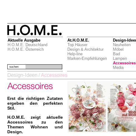
Aktuelle Ausgabe
At.H.O.M.E.
Design-Idee
H.O.M.E. Deutschland
Top Häuser
Neuheiten
H.O.M.E. Österreich
Design & Architektur
Möbel
Help-line
Bad
Marken-Empfehlungen
Lampen
Accessoires
suchen
Media
Design-Ideen
/
Accessoires
Erst die richtigen Zutaten
ergeben den perfekten
Stil.
H.O.M.E. zeigt aktuelle
Accessoires zu den
Themen Wohnen und
Design.