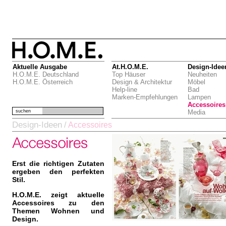
Aktuelle Ausgabe
At.H.O.M.E.
Design-Idee
H.O.M.E. Deutschland
Top Häuser
Neuheiten
H.O.M.E. Österreich
Design & Architektur
Möbel
Help-line
Bad
Marken-Empfehlungen
Lampen
Accessoires
suchen
Media
Design-Ideen
/
Accessoires
Erst die richtigen Zutaten
ergeben den perfekten
Stil.
H.O.M.E. zeigt aktuelle
Accessoires zu den
Themen Wohnen und
Design.