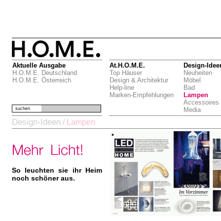
Aktuelle Ausgabe
At.H.O.M.E.
Design-Idee
H.O.M.E. Deutschland
Top Häuser
Neuheiten
H.O.M.E. Österreich
Design & Architektur
Möbel
Help-line
Bad
Marken-Empfehlungen
Lampen
Accessoires
suchen
Media
Design-Ideen
/
Lampen
So leuchten sie ihr Heim
noch schöner aus.