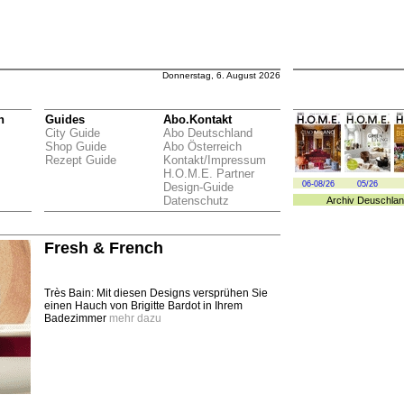
Donnerstag, 6. August 2026
n
Guides
Abo.Kontakt
City Guide
Abo Deutschland
Shop Guide
Abo Österreich
Rezept Guide
Kontakt/Impressum
H.O.M.E. Partner
06-08/26
05/26
Design-Guide
Datenschutz
Archiv
Deuschlan
Fresh & French
Très Bain: Mit diesen Designs versprühen Sie
einen Hauch von Brigitte Bardot in Ihrem
Badezimmer
mehr dazu