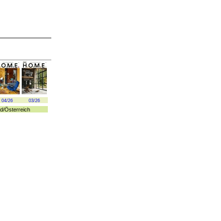
04/26
03/26
d
/
Österreich