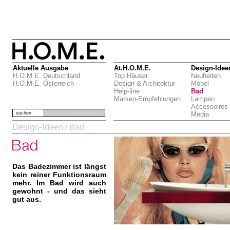
Aktuelle Ausgabe
At.H.O.M.E.
Design-Idee
H.O.M.E. Deutschland
Top Häuser
Neuheiten
H.O.M.E. Österreich
Design & Architektur
Möbel
Help-line
Bad
Marken-Empfehlungen
Lampen
Accessoires
suchen
Media
Design-Ideen
/
Bad
Das Badezimmer ist längst
kein reiner Funktionsraum
mehr. Im Bad wird auch
gewohnt - und das sieht
gut aus.