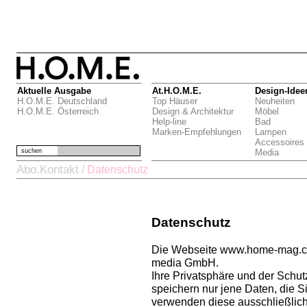
Aktuelle Ausgabe
At.H.O.M.E.
Design-Idee
H.O.M.E. Deutschland
Top Häuser
Neuheiten
H.O.M.E. Österreich
Design & Architektur
Möbel
Help-line
Bad
Marken-Empfehlungen
Lampen
Accessoires
suchen
Media
Abo.Kontakt
/
Datenschutz
Datenschutz
Die Webseite www.home-mag.com
media GmbH.
Ihre Privatsphäre und der Schutz
speichern nur jene Daten, die 
verwenden diese ausschließlich 