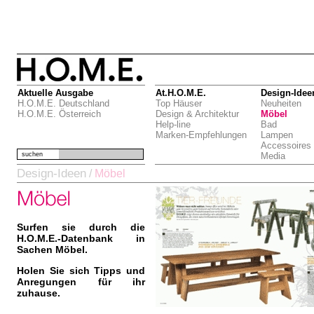
Aktuelle Ausgabe
At.H.O.M.E.
Design-Idee
H.O.M.E. Deutschland
Top Häuser
Neuheiten
H.O.M.E. Österreich
Design & Architektur
Möbel
Help-line
Bad
Marken-Empfehlungen
Lampen
Accessoires
suchen
Media
Design-Ideen
/
Möbel
Surfen sie durch die
H.O.M.E.-Datenbank in
Sachen Möbel.
Holen Sie sich Tipps und
Anregungen für ihr
zuhause.