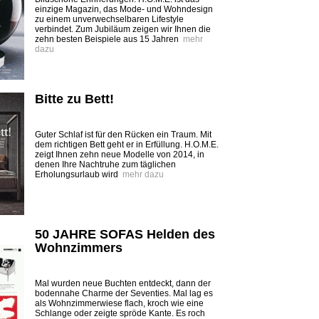
einzige Magazin, das Mode- und Wohndesign
zu einem unverwechselbaren Lifestyle
verbindet. Zum Jubiläum zeigen wir Ihnen die
zehn besten Beispiele aus 15 Jahren
mehr
dazu
Bitte zu Bett!
Guter Schlaf ist für den Rücken ein Traum. Mit
dem richtigen Bett geht er in Erfüllung. H.O.M.E.
zeigt Ihnen zehn neue Modelle von 2014, in
denen Ihre Nachtruhe zum täglichen
Erholungsurlaub wird
mehr dazu
50 JAHRE SOFAS Helden des
Wohnzimmers
Mal wurden neue Buchten entdeckt, dann der
bodennahe Charme der Seventies. Mal lag es
als Wohnzimmerwiese flach, kroch wie eine
Schlange oder zeigte spröde Kante. Es roch