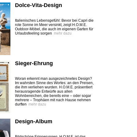
Dolce-Vita-Design
Italienisches Lebensgefühl: Bevor bei Capri die
rote Sonne im Meer versinkt, zeigt H.O.M.E.
Outdoor-Möbel, die auch im eigenen Garten für
Urlaubsfeeling sorgen
mehr dazu
Sieger-Ehrung
Woran erkennt man ausgezeichnetes Design?
Im wahrsten Sinne des Wortes: an den Preisen,
die ihm verliehen wurden. H.O.M.E. präsentiert
herausragende Entwürfe aus allen
Wohnbereichen, die bereits eine – oder sogar
mehrere – Trophäen mit nach Hause nehmen
durften
mehr dazu
Design-Album
Bildschöne Erinnerungen. H.O.M.E. ist das