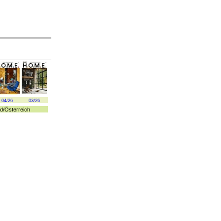
04/26
03/26
d
/
Österreich