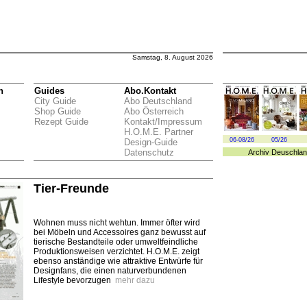
Samstag, 8. August 2026
n
Guides
Abo.Kontakt
City Guide
Abo Deutschland
Shop Guide
Abo Österreich
Rezept Guide
Kontakt/Impressum
H.O.M.E. Partner
06-08/26
05/26
Design-Guide
Datenschutz
Archiv
Deuschlan
Tier-Freunde
Wohnen muss nicht wehtun. Immer öfter wird
bei Möbeln und Accessoires ganz bewusst auf
tierische Bestandteile oder umweltfeindliche
Produktionsweisen verzichtet. H.O.M.E. zeigt
ebenso anständige wie attraktive Entwürfe für
Designfans, die einen naturverbundenen
Lifestyle bevorzugen
mehr dazu