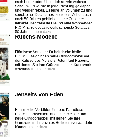
nach Leder oder fühlte sich an wie weicher
Schaum. Es wurde in jede Richtung geklappt
und wieder retour. Es legte an Volumen zu und
speckte ab. Doch eines ist dieses Möbel auch
nach 50 Jahren geblieben: eine Oase der
Intimität. Der treueste Freund aller Wohnenden.
H.O.M.E. zeigt das jeweils schönste Sofa aus
50 Jahren
mehr dazu
Rubens-Modelle
Flämische Vorbilder für heimische Idylle.
H.O.M.E. zeigt Ihnen neue Outdoormöbel vor
der Kulisse des Meisters Peter Paul Rubens,
mit denen Sie Ihre Grünzone in ein Kunstwerk
verwandeln.
mehr dazu
Jenseits von Eden
Himmlische Vorbilder für neue Paradiese.
H.O.M.E. präsentiert Ihnen alte Meister und
neue Outdoormöbel, mit denen Sie Ihre
Grünzone in Ihr privates Heiligtum verwandeln
können
mehr dazu