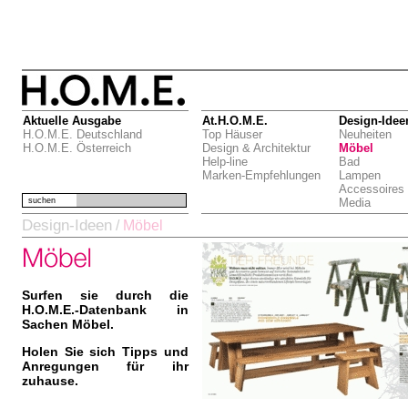
Aktuelle Ausgabe
At.H.O.M.E.
Design-Idee
H.O.M.E. Deutschland
Top Häuser
Neuheiten
H.O.M.E. Österreich
Design & Architektur
Möbel
Help-line
Bad
Marken-Empfehlungen
Lampen
Accessoires
suchen
Media
Design-Ideen
/
Möbel
Surfen sie durch die
H.O.M.E.-Datenbank in
Sachen Möbel.
Holen Sie sich Tipps und
Anregungen für ihr
zuhause.