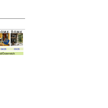
04/26
03/26
d
/
Österreich