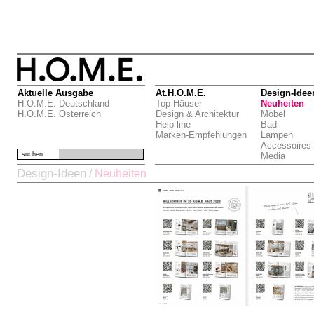
Aktuelle Ausgabe
At.H.O.M.E.
Design-Idee
H.O.M.E. Deutschland
Top Häuser
Neuheiten
H.O.M.E. Österreich
Design & Architektur
Möbel
Help-line
Bad
Marken-Empfehlungen
Lampen
Accessoires
suchen
Media
Design-Ideen
/
Neuheiten