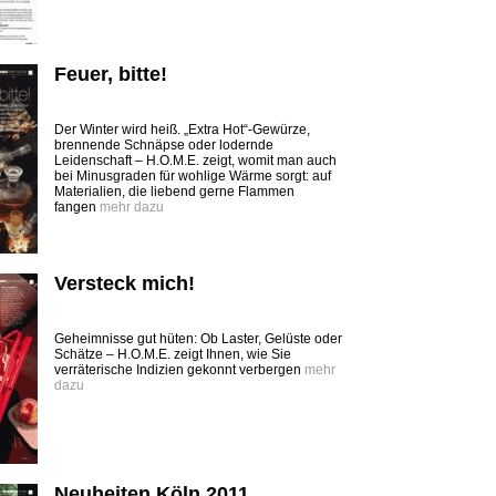
Feuer, bitte!
Der Winter wird heiß. „Extra Hot“-Gewürze,
brennende Schnäpse oder lodernde
Leidenschaft – H.O.M.E. zeigt, womit man auch
bei Minusgraden für wohlige Wärme sorgt: auf
Materialien, die liebend gerne Flammen
fangen
mehr dazu
Versteck mich!
Geheimnisse gut hüten: Ob Laster, Gelüste oder
Schätze – H.O.M.E. zeigt Ihnen, wie Sie
verräterische Indizien gekonnt verbergen
mehr
dazu
Neuheiten Köln 2011