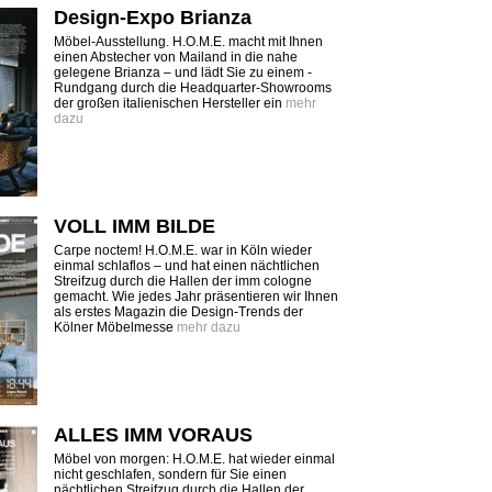
Design-Expo Brianza
Möbel-Ausstellung. H.O.M.E. macht mit Ihnen
einen Abstecher von Mailand in die nahe
gelegene Brianza – und lädt Sie zu einem ­
Rundgang durch die Headquarter-Showrooms
der großen italienischen Hersteller ein
mehr
dazu
VOLL IMM BILDE
Carpe noctem! H.O.M.E. war in Köln wieder
einmal schlaflos – und hat einen nächtlichen
Streifzug durch die Hallen der imm cologne
gemacht. Wie jedes Jahr präsentieren wir Ihnen
als erstes Magazin die Design-Trends der
Kölner Möbelmesse
mehr dazu
ALLES IMM VORAUS
Möbel von morgen: H.O.M.E. hat wieder einmal
nicht geschlafen, sondern für Sie einen
nächtlichen Streifzug durch die Hallen der