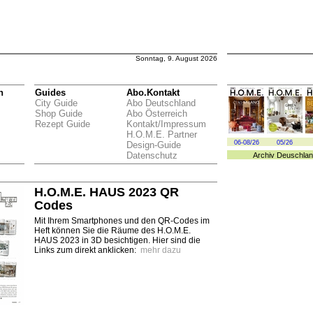
Sonntag, 9. August 2026
n
Guides
Abo.Kontakt
City Guide
Abo Deutschland
Shop Guide
Abo Österreich
Rezept Guide
Kontakt/Impressum
H.O.M.E. Partner
06-08/26
05/26
Design-Guide
Datenschutz
Archiv
Deuschlan
H.O.M.E. HAUS 2023 QR
Codes
Mit Ihrem Smartphones und den QR-Codes im
Heft können Sie die Räume des H.O.M.E.
HAUS 2023 in 3D besichtigen. Hier sind die
Links zum direkt anklicken:
mehr dazu