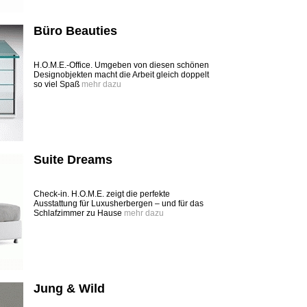
Büro Beauties
H.O.M.E.-Office. Umgeben von diesen schönen
Designobjekten macht die Arbeit gleich doppelt
so viel Spaß
mehr dazu
Suite Dreams
Check-in. H.O.M.E. zeigt die perfekte
Ausstattung für Luxusherbergen – und für das
Schlafzimmer zu Hause
mehr dazu
Jung & Wild