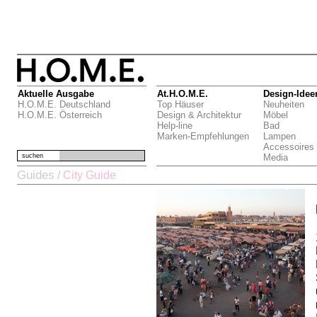
Aktuelle Ausgabe
At.H.O.M.E.
Design-Idee
H.O.M.E. Deutschland
Top Häuser
Neuheiten
H.O.M.E. Österreich
Design & Architektur
Möbel
Help-line
Bad
Marken-Empfehlungen
Lampen
Accessoires
suchen
Media
Guides
/
City Guide