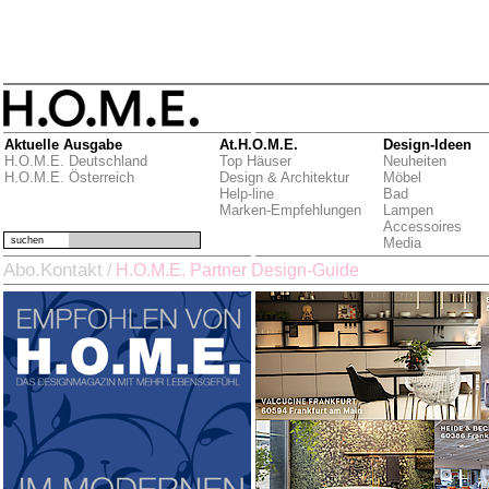
Aktuelle Ausgabe
At.H.O.M.E.
Design-Ideen
H.O.M.E. Deutschland
Top Häuser
Neuheiten
H.O.M.E. Österreich
Design & Architektur
Möbel
Help-line
Bad
Marken-Empfehlungen
Lampen
Accessoires
suchen
Media
Abo.Kontakt
/
H.O.M.E. Partner Design-Guide