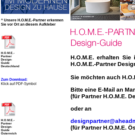
^ Unsere H.O.M.E.-Partner erkennen
Sie vor Ort an diesem Aufkleber
H.O.M.E.-
H.O.M.E. erhalten Sie
Partner
Design-
H.O.M.E.-Partner Desig
Guide
Deutschland
Sie möchten auch H.O.
Zum Download:
Klick auf PDF-Symbol
Bitte eine E-Mail an Mar
(
für
Partner H.O.M.E. D
oder an
designpartner@ahead
H.O.M.E.-
Partner
(für Partner H.O.M.E. Ös
Design-
Guide
Österreich