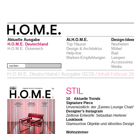
Aktuelle Ausgabe
At.H.O.M.E.
Design-Idee
H.O.M.E. Deutschland
Top Häuser
Neuheiten
H.O.M.E. Österreich
Design & Architektur
Möbel
Help-line
Bad
Marken-Empfehlungen
Lampen
Accessoires
suchen
Media
H.O.M.E. Deutschland
Ausgabe 02/26
/
/
Inhalt Februar 26
10 Aktuelle Trends
Signature Piece
Unverwüstlich: der „Eames Lounge Chair
Designer’s Instagram
Zeitlose Entwürfe: Sebastian Herkner
Lookbook
Glamouröse Objekte und stilvolles Desig
Wohnzimmer