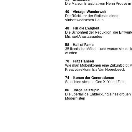
Die Maison Brajzblat von Henri Prouvé i
40 Vintage-Wunderwelt
Die Rückkehr der Sixties in einem
südschwedischen Haus
48 Für die Ewigkeit
Die Schönheit der Reduktion: die Entwürf
Michael Anastassiades
58 Hall of Fame
35 ikonische Möbel – und warum sie zu I
wurden
70 Fritz Hansen
Wie man Möbelikonen eine Zukunft gibt, 
Kreativdirektorin Els Van Hoorebeeck
74 Ikonen der Generationen
So richten sich die Gen X, Y und Z ein
86 Jorge Zalszupin
Die überfällige Entdeckung eines großen
Modernisten