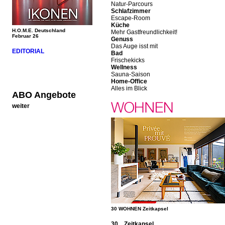
Natur-Parcours
Schlafzimmer
Escape-Room
Küche
H.O.M.E. Deutschland
Mehr Gastfreundlichkeit!
Februar 26
Genuss
Das Auge isst mit
EDITORIAL
Bad
Frischekicks
Wellness
Sauna-Saison
Home-Office
Alles im Blick
ABO Angebote
weiter
30 WOHNEN Zeitkapsel
30 Zeitkapsel