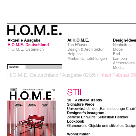
Aktuelle Ausgabe
At.H.O.M.E.
Design-Idee
H.O.M.E. Deutschland
Top Häuser
Neuheiten
H.O.M.E. Österreich
Design & Architektur
Möbel
Help-line
Bad
Marken-Empfehlungen
Lampen
Accessoires
suchen
Media
H.O.M.E. Deutschland
Ausgabe 02/26
/
/
Inhalt Februar 26
10 Aktuelle Trends
Signature Piece
Unverwüstlich: der „Eames Lounge Chair
Designer’s Instagram
Zeitlose Entwürfe: Sebastian Herkner
Lookbook
Glamouröse Objekte und stilvolles Desig
Wohnzimmer