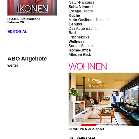
Natur-Parcours
Schlafzimmer
Escape-Room
Küche
H.O.M.E. Deutschland
Mehr Gastfreundlichkeit!
Februar 26
Genuss
Das Auge isst mit
EDITORIAL
Bad
Frischekicks
Wellness
Sauna-Saison
Home-Office
Alles im Blick
ABO Angebote
weiter
30 WOHNEN Zeitkapsel
30 Zeitkapsel