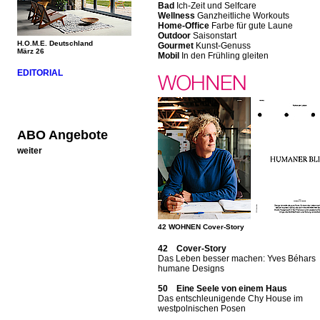
Bad
Ich-Zeit und Selfcare
Wellness
Ganzheitliche Workouts
Home-Office
Farbe für gute Laune
Outdoor
Saisonstart
H.O.M.E. Deutschland
Gourmet
Kunst-Genuss
März 26
Mobil
In den Frühling gleiten
EDITORIAL
ABO Angebote
weiter
42 WOHNEN Cover-Story
42 Cover-Story
Das Leben besser machen: Yves Béhars
humane Designs
50 Eine Seele von einem Haus
Das entschleunigende Chy House im
westpolnischen Posen