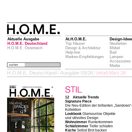
Aktuelle Ausgabe
At.H.O.M.E.
Design-Idee
H.O.M.E. Deutschland
Top Häuser
Neuheiten
H.O.M.E. Österreich
Design & Architektur
Möbel
Help-line
Bad
Marken-Empfehlungen
Lampen
Accessoires
suchen
Media
H.O.M.E. Deutschland
Ausgabe 03/26
/
/
Inhalt März 26
12 Aktuelle Trends
Signature Piece
Die Neu-Edition der brillanten „Sandows“
Kollektion
Lookbook
Glamouröse Objekte
und stilvolles Design
Wohnzimmer
Runterkommen
Schlafzimmer
Tiefer schlafen
Küche
Selbst Brot backen