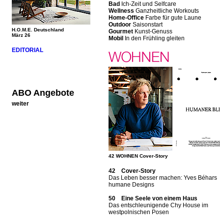
Bad
Ich-Zeit und Selfcare
Wellness
Ganzheitliche Workouts
Home-Office
Farbe für gute Laune
Outdoor
Saisonstart
H.O.M.E. Deutschland
Gourmet
Kunst-Genuss
März 26
Mobil
In den Frühling gleiten
EDITORIAL
ABO Angebote
weiter
42 WOHNEN Cover-Story
42 Cover-Story
Das Leben besser machen: Yves Béhars
humane Designs
50 Eine Seele von einem Haus
Das entschleunigende Chy House im
westpolnischen Posen