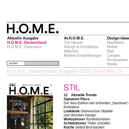
Aktuelle Ausgabe
At.H.O.M.E.
Design-Idee
H.O.M.E. Deutschland
Top Häuser
Neuheiten
H.O.M.E. Österreich
Design & Architektur
Möbel
Help-line
Bad
Marken-Empfehlungen
Lampen
Accessoires
suchen
Media
H.O.M.E. Deutschland
Ausgabe 03/26
/
/
Inhalt März 26
12 Aktuelle Trends
Signature Piece
Die Neu-Edition der brillanten „Sandows“
Kollektion
Lookbook
Glamouröse Objekte
und stilvolles Design
Wohnzimmer
Runterkommen
Schlafzimmer
Tiefer schlafen
Küche
Selbst Brot backen