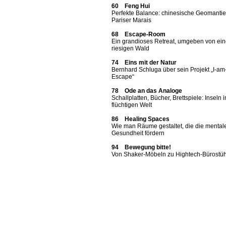
60 Feng Hui
Perfekte Balance: chinesische Geomantie
Pariser Marais
68 Escape-Room
Ein grandioses Retreat, umgeben von ei
riesigen Wald
74 Eins mit der Natur
Bernhard Schluga über sein Projekt „I-am
Escape“
78 Ode an das Analoge
Schallplatten, Bücher, Brettspiele: Inseln i
flüchtigen Welt
86 Healing Spaces
Wie man Räume gestaltet, die die mental
Gesundheit fördern
94 Bewegung bitte!
Von Shaker-Möbeln zu Hightech-Bürostü