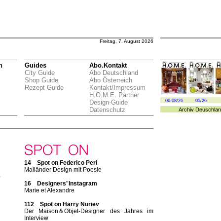
Freitag, 7. August 2026
n
Guides
Abo.Kontakt
City Guide
Abo Deutschland
Shop Guide
Abo Österreich
Rezept Guide
Kontakt/Impressum
H.O.M.E. Partner
06-08/26
05/26
Design-Guide
Datenschutz
Archiv
Deuschlan
14 Spot on Federico Peri
Mailänder Design mit Poesie
-
16 Designers’ Instagram
Marie et Alexandre
112 Spot on Harry Nuriev
Der Maison & Objet-Designer des Jahres im
Interview