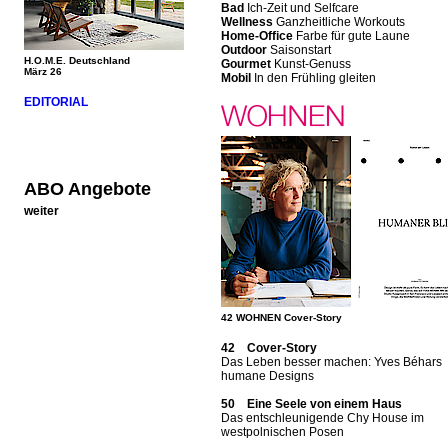
Bad
Ich-Zeit und Selfcare
Wellness
Ganzheitliche Workouts
Home-Office
Farbe für gute Laune
Outdoor
Saisonstart
H.O.M.E. Deutschland
Gourmet
Kunst-Genuss
März 26
Mobil
In den Frühling gleiten
EDITORIAL
ABO Angebote
weiter
42 WOHNEN Cover-Story
42 Cover-Story
Das Leben besser machen: Yves Béhars
humane Designs
50 Eine Seele von einem Haus
Das entschleunigende Chy House im
westpolnischen Posen