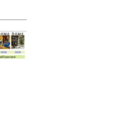
04/26
03/26
d
/
Österreich