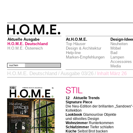
Aktuelle Ausgabe
At.H.O.M.E.
Design-Idee
H.O.M.E. Deutschland
Top Häuser
Neuheiten
H.O.M.E. Österreich
Design & Architektur
Möbel
Help-line
Bad
Marken-Empfehlungen
Lampen
Accessoires
suchen
Media
H.O.M.E. Deutschland
Ausgabe 03/26
/
/
Inhalt März 26
12 Aktuelle Trends
Signature Piece
Die Neu-Edition der brillanten „Sandows“
Kollektion
Lookbook
Glamouröse Objekte
und stilvolles Design
Wohnzimmer
Runterkommen
Schlafzimmer
Tiefer schlafen
Küche
Selbst Brot backen