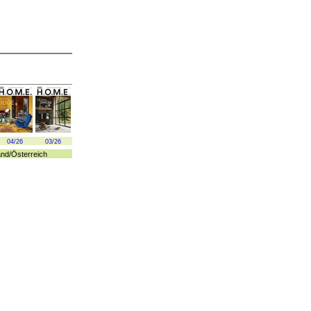
04/26
03/26
and
/
Österreich