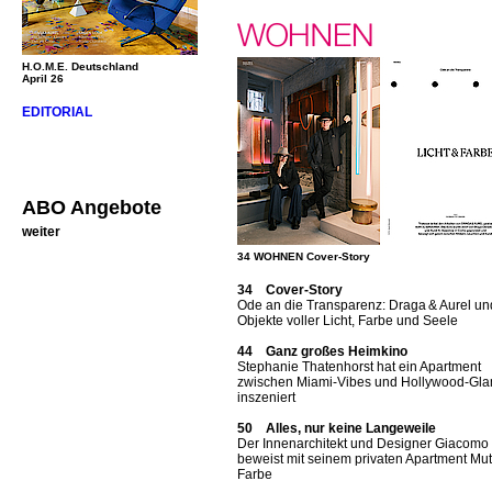
H.O.M.E. Deutschland
April 26
EDITORIAL
ABO Angebote
weiter
34 WOHNEN Cover-Story
34 Cover-Story
Ode an die Transparenz: Draga & Aurel un
Objekte voller Licht, Farbe und Seele
44 Ganz großes Heimkino
Stephanie Thatenhorst hat ein Apartment
zwischen Miami-Vibes und Hollywood-Gl
inszeniert
50 Alles, nur keine Langeweile
Der Innenarchitekt und Designer Giacomo T
beweist mit seinem privaten Apartment Mut
Farbe