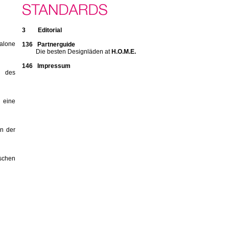
3 Editorial
Salone
136 Partnerguide
Die besten Designläden at
H.O.M.E.
146 Impressum
m des
eine
en der
ischen