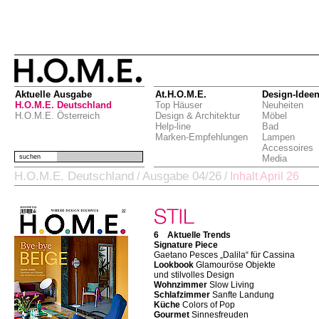
Aktuelle Ausgabe
At.H.O.M.E.
Design-Idee
H.O.M.E. Deutschland
Top Häuser
Neuheiten
H.O.M.E. Österreich
Design & Architektur
Möbel
Help-line
Bad
Marken-Empfehlungen
Lampen
Accessoires
suchen
Media
H.O.M.E. Deutschland
Ausgabe 04/26
/
/
Inhalt April 26
6 Aktuelle Trends
Signature Piece
Gaetano Pesces „Dalila“ für Cassina
Lookbook
Glamouröse Objekte
und stilvolles Design
Wohnzimmer
Slow Living
Schlafzimmer
Sanfte Landung
Küche
Colors of Pop
Gourmet
Sinnesfreuden