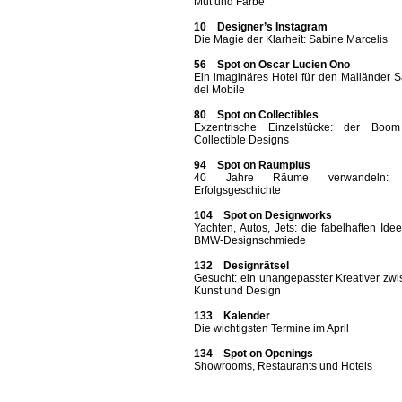
Mut und Farbe
10 Designer’s Instagram
Die Magie der Klarheit: Sabine Marcelis
56 Spot on Oscar Lucien Ono
Ein imaginäres Hotel für den Mailänder 
del Mobile
80 Spot on Collectibles
Exzentrische Einzelstücke: der Boo
Collectible Designs
94 Spot on Raumplus
40 Jahre Räume verwandeln: 
Erfolgsgeschichte
104 Spot on Designworks
Yachten, Autos, Jets: die fabelhaften Ide
BMW-Designschmiede
132 Designrätsel
Gesucht: ein unangepasster Kreativer zw
Kunst und Design
133 Kalender
Die wichtigsten Termine im April
134 Spot on Openings
Showrooms, Restaurants und Hotels