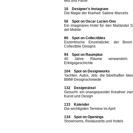
Mut und Farbe
10 Designer’s Instagram
Die Magie der Klarheit: Sabine Marcelis
56 Spot on Oscar Lucien Ono
Ein imaginäres Hotel für den Mailänder 
del Mobile
80 Spot on Collectibles
Exzentrische Einzelstücke: der Boo
Collectible Designs
94 Spot on Raumplus
40 Jahre Räume verwandeln: 
Erfolgsgeschichte
104 Spot on Designworks
Yachten, Autos, Jets: die fabelhaften Ide
BMW-Designschmiede
132 Designrätsel
Gesucht: ein unangepasster Kreativer zw
Kunst und Design
133 Kalender
Die wichtigsten Termine im April
134 Spot on Openings
Showrooms, Restaurants und Hotels