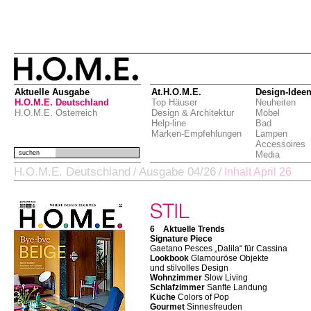
Aktuelle Ausgabe
At.H.O.M.E.
Design-Idee
H.O.M.E. Deutschland
Top Häuser
Neuheiten
H.O.M.E. Österreich
Design & Architektur
Möbel
Help-line
Bad
Marken-Empfehlungen
Lampen
Accessoires
suchen
Media
H.O.M.E. Deutschland
Ausgabe 04/26
/
/
Inhalt April 26
6 Aktuelle Trends
Signature Piece
Gaetano Pesces „Dalila“ für Cassina
Lookbook
Glamouröse Objekte
und stilvolles Design
Wohnzimmer
Slow Living
Schlafzimmer
Sanfte Landung
Küche
Colors of Pop
Gourmet
Sinnesfreuden