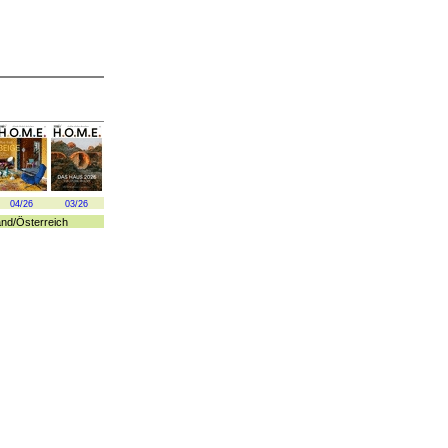
04/26
03/26
and
/
Österreich