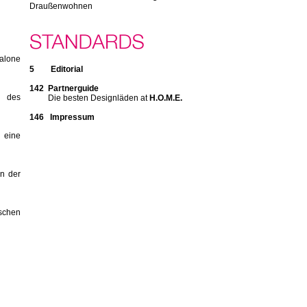
Draußenwohnen
Salone
5 Editorial
142 Partnerguide
m des
Die besten Designläden at
H.O.M.E.
146 Impressum
eine
en der
ischen