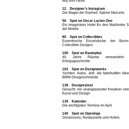
Mut und Farbe
12 Designer’s Instagram
Die Magie der Klarheit: Sabine Marcelis
56 Spot on Oscar Lucien Ono
Ein imaginäres Hotel für den Mailänder 
del Mobile
80 Spot on Collectibles
Exzentrische Einzelstücke: der Boo
Collectible Designs
100 Spot on Raumplus
40 Jahre Räume verwandeln: 
Erfolgsgeschichte
102 Spot on Designworks
Yachten, Autos, Jets: die fabelhaften Ide
BMW-Designschmiede
138 Designrätsel
Gesucht: ein unangepasster Kreativer zw
Kunst und Design
139 Kalender
Die wichtigsten Termine im April
140 Spot on Openings
Showrooms, Restaurants und Hotels