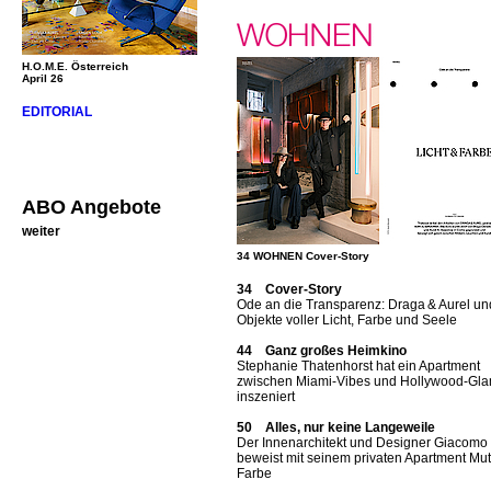
H.O.M.E. Österreich
April 26
EDITORIAL
ABO Angebote
weiter
34 WOHNEN Cover-Story
34 Cover-Story
Ode an die Transparenz: Draga & Aurel un
Objekte voller Licht, Farbe und Seele
44 Ganz großes Heimkino
Stephanie Thatenhorst hat ein Apartment
zwischen Miami-Vibes und Hollywood-Gl
inszeniert
50 Alles, nur keine Langeweile
Der Innenarchitekt und Designer Giacomo T
beweist mit seinem privaten Apartment Mut
Farbe