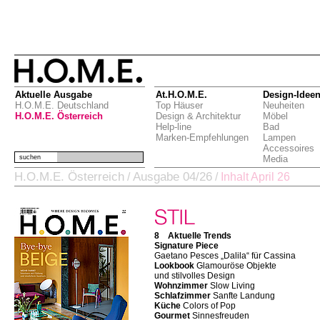
Aktuelle Ausgabe
At.H.O.M.E.
Design-Idee
H.O.M.E. Deutschland
Top Häuser
Neuheiten
H.O.M.E. Österreich
Design & Architektur
Möbel
Help-line
Bad
Marken-Empfehlungen
Lampen
Accessoires
suchen
Media
H.O.M.E. Österreich
Ausgabe 04/26
/
/
Inhalt April 26
8 Aktuelle Trends
Signature Piece
Gaetano Pesces „Dalila“ für Cassina
Lookbook
Glamouröse Objekte
und stilvolles Design
Wohnzimmer
Slow Living
Schlafzimmer
Sanfte Landung
Küche
Colors of Pop
Gourmet
Sinnesfreuden