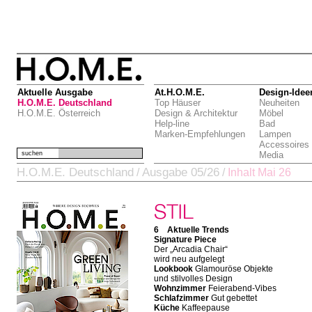
Aktuelle Ausgabe
At.H.O.M.E.
Design-Idee
H.O.M.E. Deutschland
Top Häuser
Neuheiten
H.O.M.E. Österreich
Design & Architektur
Möbel
Help-line
Bad
Marken-Empfehlungen
Lampen
Accessoires
suchen
Media
H.O.M.E. Deutschland
Ausgabe 05/26
/
/
Inhalt Mai 26
6 Aktuelle Trends
Signature Piece
Der „Arcadia Chair“
wird neu aufgelegt
Lookbook
Glamouröse Objekte
und stilvolles Design
Wohnzimmer
Feierabend-Vibes
Schlafzimmer
Gut gebettet
Küche
Kaffeepause