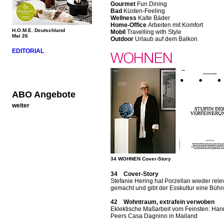
Gourmet
Fun Dining
Bad
Küsten-Feeling
Wellness
Kalte Bäder
Home-Office
Arbeiten mit Komfort
H.O.M.E. Deutschland
Mobil
Travelling with Style
Mai 26
Outdoor
Urlaub auf dem Balkon
EDITORIAL
ABO Angebote
weiter
34 WOHNEN Cover-Story
34 Cover-Story
Stefanie Hering hat Porzellan wieder rele
gemacht und gibt der Esskultur eine Büh
42 Wohntraum, extrafein verwoben
Eklektische Maßarbeit vom Feinsten: Ha
Peers Casa Dagnino in Mailand