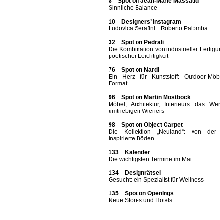
8 Spot on Jean-Marie Massaud
Sinnliche Balance
10 Designers’ Instagram
Ludovica Serafini + Roberto Palomba
32 Spot on Pedrali
Die Kombination von industrieller Fertig
poetischer Leichtigkeit
76 Spot on Nardi
Ein Herz für Kunststoff: Outdoor-Möb
Format
96 Spot on Martin Mostböck
Möbel, Architektur, Interieurs: das We
umtriebigen Wieners
98 Spot on Object Carpet
Die Kollektion „Neuland“: von der
inspirierte Böden
133 Kalender
Die wichtigsten Termine im Mai
134 Designrätsel
Gesucht: ein Spezialist für Wellness
135 Spot on Openings
Neue Stores und Hotels