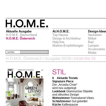
Aktuelle Ausgabe
At.H.O.M.E.
Design-Idee
H.O.M.E. Deutschland
Top Häuser
Neuheiten
H.O.M.E. Österreich
Design & Architektur
Möbel
Help-line
Bad
Marken-Empfehlungen
Lampen
Accessoires
suchen
Media
H.O.M.E. Österreich
Ausgabe 05/26
/
/
Inhalt Mai 26
6 Aktuelle Trends
Signature Piece
Der „Arcadia Chair“
wird neu aufgelegt
Lookbook
Glamouröse Objekte
und stilvolles Design
Wohnzimmer
Feierabend-Vibes
Schlafzimmer
Gut gebettet
Küche
Kaffeepause