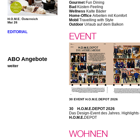
Gourmet
Fun Dining
Bad
Küsten-Feeling
Wellness
Kalte Bäder
Home-Office
Arbeiten mit Komfort
H.O.M.E. Österreich
Mobil
Travelling with Style
Mai 26
Outdoor
Urlaub auf dem Balkon
EDITORIAL
ABO Angebote
weiter
30 EVENT H.O.M.E.DEPOT 2026
30 H.O.M.E.DEPOT 2026
Das Design-Event des Jahres. Highlights 
H.O.M.E.
DEPOT