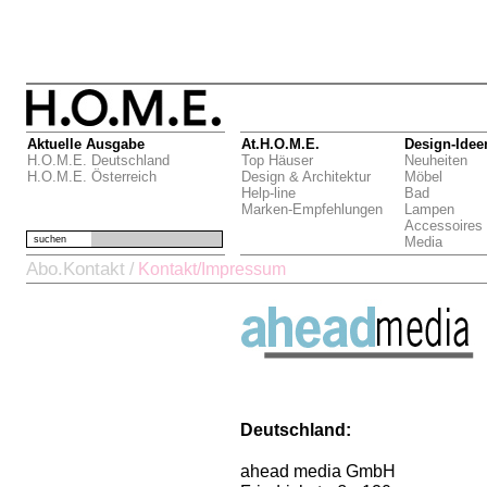
Aktuelle Ausgabe
At.H.O.M.E.
Design-Idee
H.O.M.E. Deutschland
Top Häuser
Neuheiten
H.O.M.E. Österreich
Design & Architektur
Möbel
Help-line
Bad
Marken-Empfehlungen
Lampen
Accessoires
suchen
Media
Abo.Kontakt
/
Kontakt/Impressum
Deutschland:
ahead media GmbH