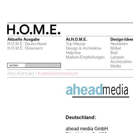
Aktuelle Ausgabe
At.H.O.M.E.
Design-Idee
H.O.M.E. Deutschland
Top Häuser
Neuheiten
H.O.M.E. Österreich
Design & Architektur
Möbel
Help-line
Bad
Marken-Empfehlungen
Lampen
Accessoires
suchen
Media
Abo.Kontakt
/
Kontakt/Impressum
Deutschland:
ahead media GmbH