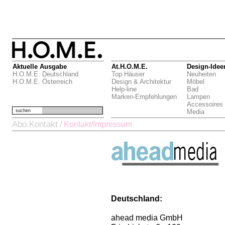
Aktuelle Ausgabe
At.H.O.M.E.
Design-Idee
H.O.M.E. Deutschland
Top Häuser
Neuheiten
H.O.M.E. Österreich
Design & Architektur
Möbel
Help-line
Bad
Marken-Empfehlungen
Lampen
Accessoires
suchen
Media
Abo.Kontakt
/
Kontakt/Impressum
Deutschland:
ahead media GmbH