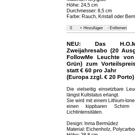
Höhe: 24,5 cm
Durchmesser: 8,5 cm
Farbe: Rauch, Kristall oder Bern
NEU: Das H.O.M.E.
Zweijahresabo (20 Aus
FollowMe Leuchte von 
Grün) zum Vorteilspre
statt € 60 pro Jahr
(Europa zzgl. € 20 Porto)
Die vielseitig einsetzbare Le
längst Kultstatus erlangt.
Sie wird mit einem Lithium-Ione
einen kippbaren Schirm 
Lichtintensitäten.
Design: Inma Bermúdez
Material: Eichenholz, Polycarbo
Höhe: 28,8 cm