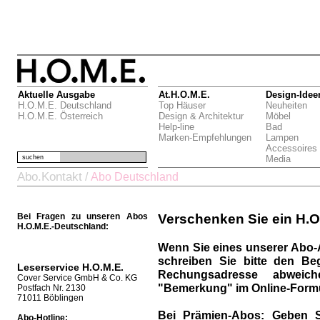
Aktuelle Ausgabe
At.H.O.M.E.
Design-Idee
H.O.M.E. Deutschland
Top Häuser
Neuheiten
H.O.M.E. Österreich
Design & Architektur
Möbel
Help-line
Bad
Marken-Empfehlungen
Lampen
Accessoires
suchen
Media
Abo.Kontakt
/
Abo Deutschland
Bei Fragen zu unseren Abos
Verschenken Sie ein H.O
H.O.M.E.-Deutschland:
Wenn Sie eines unserer Abo-
schreiben Sie bitte den Be
Leserservice H.O.M.E.
Rechungsadresse abweich
Cover Service GmbH & Co. KG
"Bemerkung" im Online-Formu
Postfach Nr. 2130
71011 Böblingen
Bei Prämien-Abos:
Geben S
Abo-Hotline: