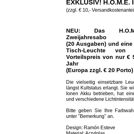
EXKLUSIV! H.O.M.E.
(zzgl. € 10,- Versandkostenantei
NEU: Das H.O.M.E.
Zweijahresabo
(20 Ausgaben) und eine
Tisch-Leuchte vo
Vorteilspreis von nur € 
Jahr
(Europa zzgl. € 20 Porto)
Die vielseitig einsetzbare Le
längst Kultstatus erlangt. Sie w
Ionen Akku betrieben, hat ei
und verschiedene Lichtintensitä
Bitte geben Sie Ihre Farbwah
unter "Bemerkung" an.
Design: Ramón Esteve
Material: Acrylglas