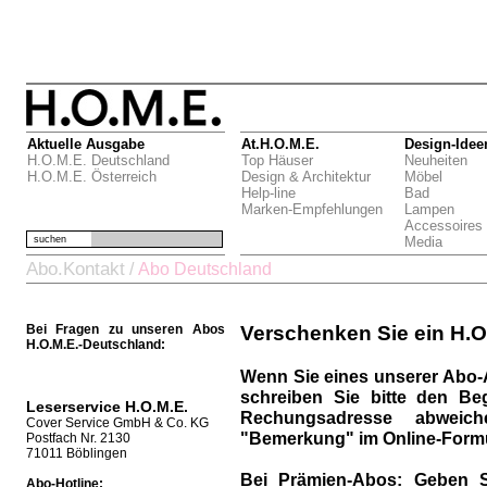
Aktuelle Ausgabe
At.H.O.M.E.
Design-Idee
H.O.M.E. Deutschland
Top Häuser
Neuheiten
H.O.M.E. Österreich
Design & Architektur
Möbel
Help-line
Bad
Marken-Empfehlungen
Lampen
Accessoires
suchen
Media
Abo.Kontakt
/
Abo Deutschland
Bei Fragen zu unseren Abos
Verschenken Sie ein H.O
H.O.M.E.-Deutschland:
Wenn Sie eines unserer Abo-
schreiben Sie bitte den Be
Leserservice H.O.M.E.
Rechungsadresse abweich
Cover Service GmbH & Co. KG
"Bemerkung" im Online-Formu
Postfach Nr. 2130
71011 Böblingen
Bei Prämien-Abos:
Geben S
Abo-Hotline: