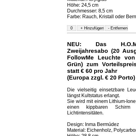
Höhe: 24,5 cm
Durchmesser: 8,5 cm
Farbe: Rauch, Kristall oder Bern
NEU: Das H.O.M.E.
Zweijahresabo (20 Aus
FollowMe Leuchte von 
Grün) zum Vorteilspre
statt € 60 pro Jahr
(Europa zzgl. € 20 Porto)
Die vielseitig einsetzbare Le
längst Kultstatus erlangt.
Sie wird mit einem Lithium-Ione
einen kippbaren Schirm 
Lichtintensitäten.
Design: Inma Bermúdez
Material: Eichenholz, Polycarbo
Höhe: 28,8 cm