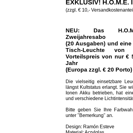
EXKLUSIV! H.O.M.E.
(zzgl. € 10,- Versandkostenantei
NEU: Das H.O.M.E.
Zweijahresabo
(20 Ausgaben) und eine
Tisch-Leuchte vo
Vorteilspreis von nur € 
Jahr
(Europa zzgl. € 20 Porto)
Die vielseitig einsetzbare Le
längst Kultstatus erlangt. Sie w
Ionen Akku betrieben, hat ei
und verschiedene Lichtintensitä
Bitte geben Sie Ihre Farbwah
unter "Bemerkung" an.
Design: Ramón Esteve
Material: Acrylglas