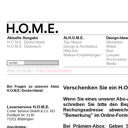
Aktuelle Ausgabe
At.H.O.M.E.
Design-Idee
H.O.M.E. Deutschland
Top Häuser
Neuheiten
H.O.M.E. Österreich
Design & Architektur
Möbel
Help-line
Bad
Marken-Empfehlungen
Lampen
Accessoires
suchen
Media
Abo.Kontakt
/
Abo Deutschland
Bei Fragen zu unseren Abos
Verschenken Sie ein H.O
H.O.M.E.-Deutschland:
Wenn Sie eines unserer Abo-
schreiben Sie bitte den Be
Leserservice H.O.M.E.
Rechungsadresse abweich
Cover Service GmbH & Co. KG
"Bemerkung" im Online-Formu
Postfach Nr. 2130
71011 Böblingen
Bei Prämien-Abos:
Geben S
Abo-Hotline: