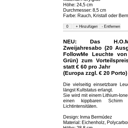
Höhe: 24,5 cm
Durchmesser: 8,5 cm
Farbe: Rauch, Kristall oder Bern
NEU: Das H.O.M.E.
Zweijahresabo (20 Aus
FollowMe Leuchte von 
Grün) zum Vorteilspre
statt € 60 pro Jahr
(Europa zzgl. € 20 Porto)
Die vielseitig einsetzbare Le
längst Kultstatus erlangt.
Sie wird mit einem Lithium-Ione
einen kippbaren Schirm 
Lichtintensitäten.
Design: Inma Bermúdez
Material: Eichenholz, Polycarbo
Höhe: 28,8 cm