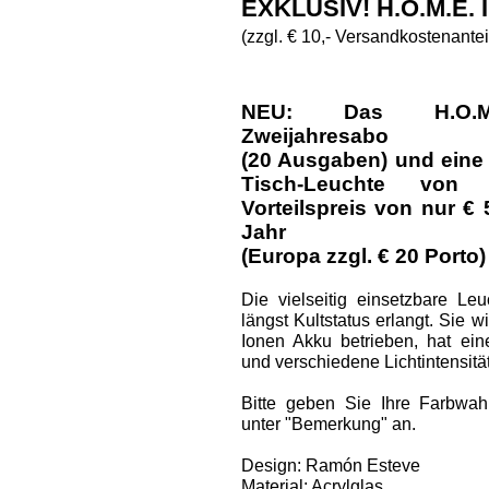
EXKLUSIV! H.O.M.E.
(zzgl. € 10,- Versandkostenantei
NEU: Das H.O.M.E.
Zweijahresabo
(20 Ausgaben) und eine
Tisch-Leuchte vo
Vorteilspreis von nur € 
Jahr
(Europa zzgl. € 20 Porto)
Die vielseitig einsetzbare Le
längst Kultstatus erlangt. Sie w
Ionen Akku betrieben, hat ei
und verschiedene Lichtintensitä
Bitte geben Sie Ihre Farbwah
unter "Bemerkung" an.
Design: Ramón Esteve
Material: Acrylglas