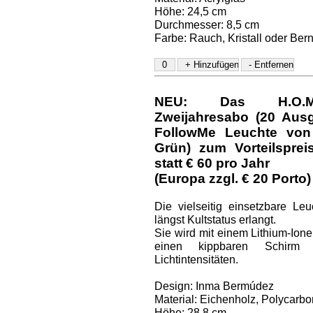
Höhe: 24,5 cm
Durchmesser: 8,5 cm
Farbe: Rauch, Kristall oder Bern
NEU: Das H.O.M.E.
Zweijahresabo (20 Aus
FollowMe Leuchte von 
Grün) zum Vorteilspre
statt € 60 pro Jahr
(Europa zzgl. € 20 Porto)
Die vielseitig einsetzbare Le
längst Kultstatus erlangt.
Sie wird mit einem Lithium-Ione
einen kippbaren Schirm 
Lichtintensitäten.
Design: Inma Bermúdez
Material: Eichenholz, Polycarbo
Höhe: 28,8 cm