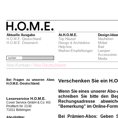
Aktuelle Ausgabe
At.H.O.M.E.
Design-Idee
H.O.M.E. Deutschland
Top Häuser
Neuheiten
H.O.M.E. Österreich
Design & Architektur
Möbel
Help-line
Bad
Marken-Empfehlungen
Lampen
Accessoires
suchen
Media
Abo.Kontakt
/
Abo Deutschland
Bei Fragen zu unseren Abos
Verschenken Sie ein H.O
H.O.M.E.-Deutschland:
Wenn Sie eines unserer Abo-
schreiben Sie bitte den Be
Leserservice H.O.M.E.
Rechungsadresse abweich
Cover Service GmbH & Co. KG
"Bemerkung" im Online-Formu
Postfach Nr. 2130
71011 Böblingen
Bei Prämien-Abos:
Geben S
Abo-Hotline: