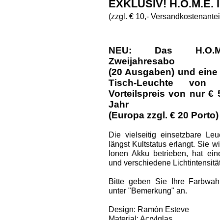
EXKLUSIV! H.O.M.E.
(zzgl. € 10,- Versandkostenantei
NEU: Das H.O.M.E.
Zweijahresabo
(20 Ausgaben) und eine
Tisch-Leuchte vo
Vorteilspreis von nur € 
Jahr
(Europa zzgl. € 20 Porto)
Die vielseitig einsetzbare Le
längst Kultstatus erlangt. Sie w
Ionen Akku betrieben, hat ei
und verschiedene Lichtintensitä
Bitte geben Sie Ihre Farbwah
unter "Bemerkung" an.
Design: Ramón Esteve
Material: Acrylglas