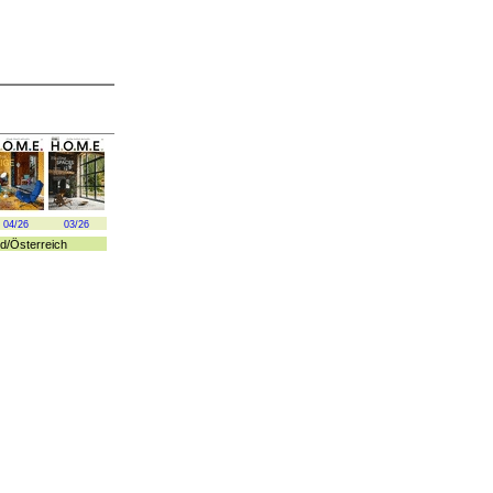
04/26
03/26
d
/
Österreich