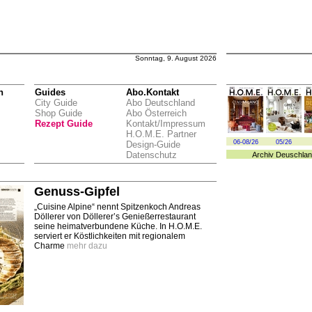
Sonntag, 9. August 2026
n
Guides
Abo.Kontakt
City Guide
Abo Deutschland
Shop Guide
Abo Österreich
Rezept Guide
Kontakt/Impressum
H.O.M.E. Partner
06-08/26
05/26
Design-Guide
Datenschutz
Archiv
Deuschlan
Genuss-Gipfel
„Cuisine Alpine“ nennt Spitzenkoch Andreas
Döllerer von Döllerer’s Genießerrestaurant
seine heimatverbundene Küche. In H.O.M.E.
serviert er Köstlichkeiten mit regionalem
Charme
mehr dazu