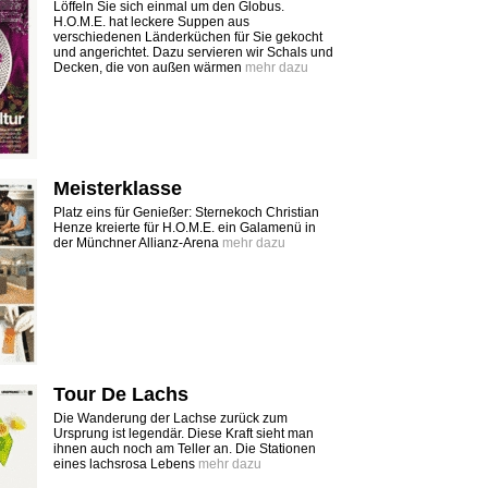
Löffeln Sie sich einmal um den Globus.
H.O.M.E. hat leckere Suppen aus
verschiedenen Länderküchen für Sie gekocht
und angerichtet. Dazu servieren wir Schals und
Decken, die von außen wärmen
mehr dazu
Meisterklasse
Platz eins für Genießer: Sternekoch Christian
Henze kreierte für H.O.M.E. ein Galamenü in
der Münchner Allianz-Arena
mehr dazu
Tour De Lachs
Die Wanderung der Lachse zurück zum
Ursprung ist legendär. Diese Kraft sieht man
ihnen auch noch am Teller an. Die Stationen
eines lachsrosa Lebens
mehr dazu