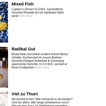
Mixed Fish
Captain’s Dinner! H.O.M.E. hat köstliche
Gourmet-Rezepte für ein maritimes Mahl
parat
mehr dazu
Radikal Gut
Brutal lokal und betont einfach kreiert Micha
Schäfer, Küchenchef im neuen Berliner
Gourmet-Hotspot Nobelhart & Schmutzig,
spannende Gerichte. In H.O.M.E. serviert er
Ihnen Kostproben
mehr dazu
Viel zu Thun!
Wo kommt er her? Wie schmeckt er am besten?
Und vor allem: Wie lange schwimmt er noch?
Wie wir den Tuna als Delikatesse genießen –