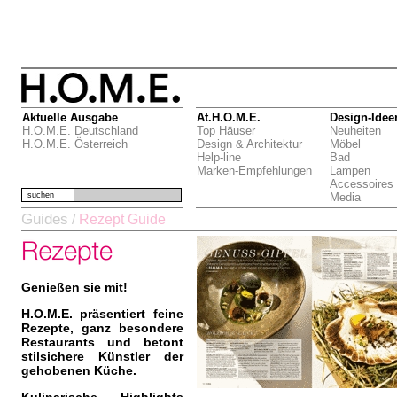
Aktuelle Ausgabe
At.H.O.M.E.
Design-Idee
H.O.M.E. Deutschland
Top Häuser
Neuheiten
H.O.M.E. Österreich
Design & Architektur
Möbel
Help-line
Bad
Marken-Empfehlungen
Lampen
Accessoires
suchen
Media
Guides
/
Rezept Guide
Genießen sie mit!
H.O.M.E. präsentiert feine
Rezepte, ganz besondere
Restaurants und betont
stilsichere Künstler der
gehobenen Küche.