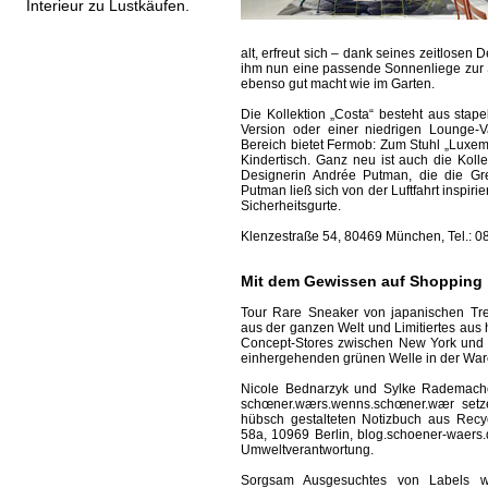
Interieur zu Lustkäufen.
alt, erfreut sich – dank seines zeitlosen
ihm nun eine passende Sonnenliege zur S
ebenso gut macht wie im Garten.
Die Kollektion „Costa“ besteht aus stap
Version oder einer niedrigen Lounge-V
Bereich bietet Fermob: Zum Stuhl „Luxemb
Kindertisch. Ganz neu ist auch die Kolle
Designerin Andrée Putman, die die Gr
Putman ließ sich von der Luftfahrt inspiri
Sicherheitsgurte.
Klenzestraße 54, 80469 München, Tel.: 
Mit dem Gewissen auf Shopping
Tour Rare Sneaker von japanischen Tre
aus der ganzen Welt und Limitiertes aus 
Concept-Stores zwischen New York und 
einhergehenden grünen Welle in der Ware
Nicole ­Bednarzyk und Sylke Rademache
schœner.wærs.wenns.schœner.wær set
hübsch gestalteten Notizbuch aus Recy
58a, 10969 Berlin, blog.schoener-waers
Umweltverantwortung.
Sorgsam Ausgesuchtes von Labels wi