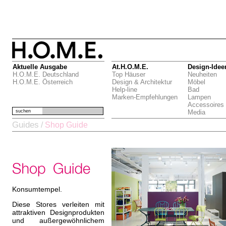
Aktuelle Ausgabe
At.H.O.M.E.
Design-Idee
H.O.M.E. Deutschland
Top Häuser
Neuheiten
H.O.M.E. Österreich
Design & Architektur
Möbel
Help-line
Bad
Marken-Empfehlungen
Lampen
Accessoires
suchen
Media
Guides
/
Shop Guide
Konsumtempel.
Diese Stores verleiten mit
attraktiven Designprodukten
und außergewöhnlichem