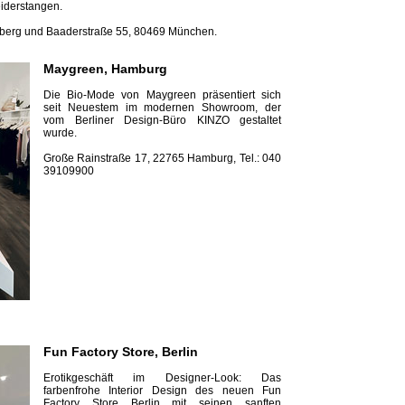
eiderstangen.
nberg und Baader­straße 55, 80469 München.
Maygreen, Hamburg
Die Bio-Mode von Maygreen präsentiert sich
seit Neuestem im modernen Showroom, der
vom Berliner Design-Büro KINZO gestaltet
wurde.
Große Rainstraße 17, 22765 Hamburg, Tel.: 040
39109900
Fun Factory Store, Berlin
Erotikgeschäft im Designer-Look: Das
farbenfrohe Interior Design des neuen Fun
Factory Store Berlin mit seinen sanften