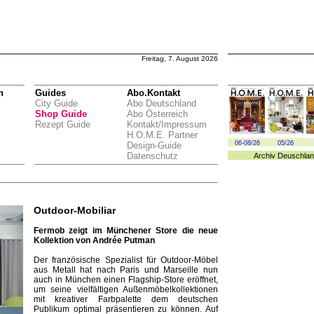
Freitag, 7. August 2026
n
Guides
Abo.Kontakt
City Guide
Abo Deutschland
Shop Guide
Abo Österreich
Rezept Guide
Kontakt/Impressum
H.O.M.E. Partner
06-08/26
05/26
Design-Guide
Datenschutz
Archiv
Deuschlan
Outdoor-Mobiliar
Fermob zeigt im Münchener Store die neue
Kollektion von Andrée Putman
Der französische Spezialist für Outdoor-Möbel
aus Metall hat nach Paris und Marseille nun
auch in München einen Flagship-Store eröffnet,
um seine vielfältigen Außenmöbel­kollektionen
mit kreativer Farbpalette dem deutschen
Publikum optimal präsentieren zu können. Auf