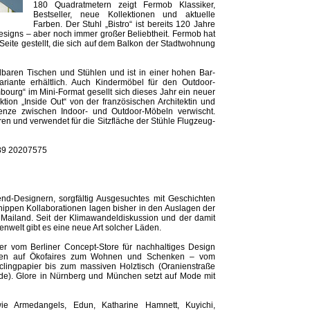
180 Quadratmetern zeigt Fermob Klassiker,
Bestseller, neue ­Kollektionen und aktuelle
Farben. Der Stuhl „Bistro“ ist bereits 120 Jahre
 Designs – aber noch immer großer Beliebtheit. Fermob hat
eite gestellt, die sich auf dem Balkon der Stadtwohnung
elbaren Tischen und Stühlen und ist in einer hohen Bar-
ariante erhältlich. Auch Kindermöbel für den Outdoor-
ourg“ im Mini-Format gesellt sich dieses Jahr ein neuer
ktion „Inside Out“ von der französischen Architektin und
enze zwischen Indoor- und Outdoor-Möbeln verwischt.
eren und verwendet für die Sitzfläche der Stühle Flugzeug-
089 20207575
nd-Designern, sorgfältig Ausgesuchtes mit Geschichten
hippen Kollaborationen lagen bisher in den Auslagen der
Mailand. Seit der Klimawandeldiskussion und der damit
nwelt gibt es eine neue Art solcher Läden.
r vom Berliner Concept-Store für nachhaltiges Design
zen auf Ökofaires zum Wohnen und Schenken – vom
clingpapier bis zum massiven Holztisch (Oranienstraße
.de). Glore in Nürnberg und München setzt auf Mode mit
e Armedangels, Edun, Katharine Hamnett, Kuyichi,