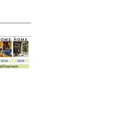
04/26
03/26
d
/
Österreich