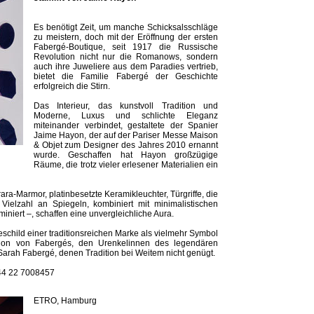
Es benötigt Zeit, um manche Schicksalsschläge
zu meistern, doch mit der Eröffnung der ersten
Fabergé-Boutique, seit 1917 die Russische
Revolution nicht nur die Romanows, sondern
auch ihre Juweliere aus dem Paradies vertrieb,
bietet die Familie Fabergé der Geschichte
erfolgreich die Stirn.
Das Interieur, das kunstvoll Tradition und
Moderne, Luxus und schlichte Eleganz
miteinander verbindet, gestaltete der Spanier
Jaime Hayon, der auf der Pariser Messe Maison
& Objet zum Designer des Jahres 2010 ernannt
wurde. Geschaffen hat Hayon großzügige
Räume, die trotz vieler erlesener Materialien ein
ra-Marmor, platinbesetzte Keramikleuchter, Türgriffe, die
Vielzahl an Spiegeln, kombiniert mit minimalistischen
iert –, schaffen eine unvergleichliche Aura.
schild einer traditionsreichen Marke als vielmehr Symbol
tion von Fabergés, den Urenkelinnen des legendären
Sarah Fabergé, denen Tradition bei Weitem nicht genügt.
+44 22 7008457
ETRO, Hamburg