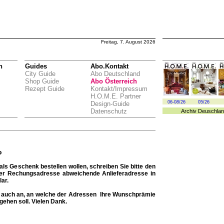
Freitag, 7. August 2026
n
Guides
Abo.Kontakt
City Guide
Abo Deutschland
Shop Guide
Abo Österreich
Rezept Guide
Kontakt/Impressum
H.O.M.E. Partner
06-08/26
05/26
Design-Guide
Datenschutz
Archiv
Deuschlan
o
ls Geschenk bestellen wollen, schreiben Sie bitte den
der Rechungsadresse abweichende Anlieferadresse in
ar.
te auch an, an welche der Adressen Ihre Wunschprämie
gehen soll. Vielen Dank.