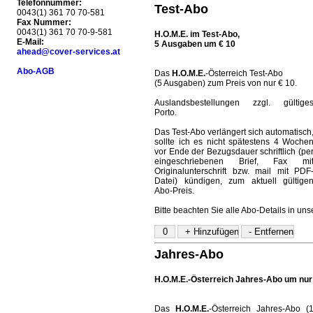
Telefonnummer:
Test-Abo
0043(1) 361 70 70-581
Fax Nummer:
0043(1) 361 70 70-9-581
H.O.M.E. im Test-Abo,
E-Mail:
5 Ausgaben um € 10
ahead@cover-services.at
Abo-AGB
Das
H.O.M.E.
-Österreich Test-Abo
(5 Ausgaben) zum Preis von nur € 10.
Auslandsbestellungen zzgl. gültige
Porto.
Das Test-Abo verlängert sich automatisch
sollte ich es nicht spätestens 4 Woche
vor Ende der Bezugsdauer schriftlich (pe
eingeschriebenen Brief, Fax mi
Originalunterschrift bzw. mail mit PDF
Datei) kündigen, zum aktuell gültige
Abo-Preis.
Bitte beachten Sie alle Abo-Details in un
Jahres-Abo
H.O.M.E.-Österreich Jahres-Abo um nur
Das
H.O.M.E.
-Österreich Jahres-Abo (