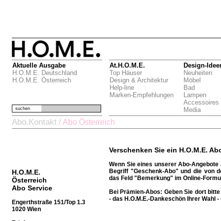
Aktuelle Ausgabe
At.H.O.M.E.
Design-Idee
H.O.M.E. Deutschland
Top Häuser
Neuheiten
H.O.M.E. Österreich
Design & Architektur
Möbel
Help-line
Bad
Marken-Empfehlungen
Lampen
Accessoires
suchen
Media
Abo.Kontakt
/
Abo Österreich
Verschenken Sie ein H.O.M.E. Ab
Wenn Sie eines unserer Abo-Angebote a
Begriff "Geschenk-Abo" und die von 
H.O.M.E.
das Feld "Bemerkung" im Online-Formul
Österreich
Abo Service
Bei Prämien-Abos:
Geben Sie dort bit
- das H.O.M.E.-Dankeschön Ihrer Wahl - 
Engerthstraße 151/Top 1.3
1020 Wien