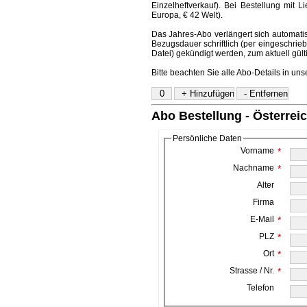
Einzelheftverkauf). Bei Bestellung mit L
Europa, € 42 Welt).
Das Jahres-Abo verlängert sich automatis
Bezugsdauer schriftlich (per eingeschriebe
Datei) gekündigt werden, zum aktuell gül
Bitte beachten Sie alle Abo-Details in un
Abo Bestellung - Österrei
Persönliche Daten
Vorname
*
Nachname
*
Alter
Firma
E-Mail
*
PLZ
*
Ort
*
Strasse / Nr.
*
Telefon