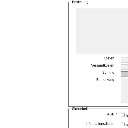
Bestellung
Kosten
Versandkosten
Summe
Bemerkung
Sicherheit
AGB
*
I
Informationsdienst
Ich bin damit einverstanden, das die ahead media