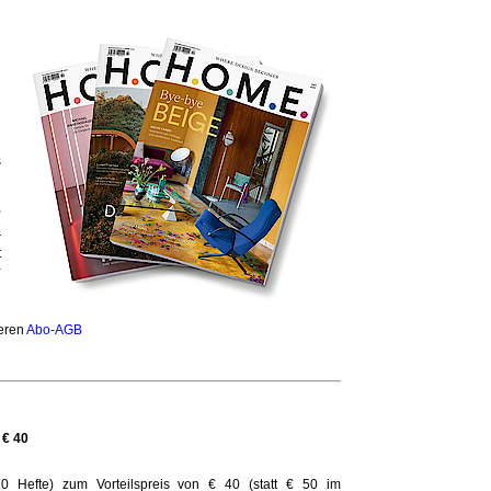
s
,
n
r
t
-
n
seren
Abo-AGB
 € 40
10 Hefte) zum Vorteilspreis von € 40 (statt € 50 im