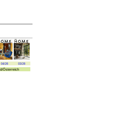
04/26
03/26
d
/
Österreich