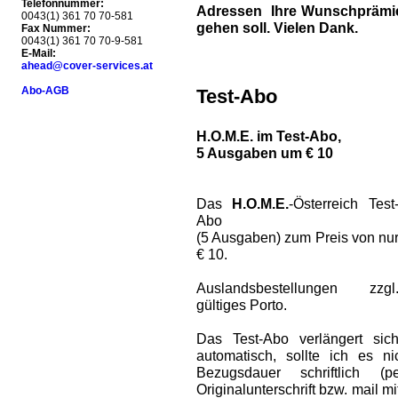
Telefonnummer:
Adressen Ihre Wunschprämie 
0043(1) 361 70 70-581
gehen soll. Vielen Dank.
Fax Nummer:
0043(1) 361 70 70-9-581
E-Mail:
ahead@cover-services.at
Abo-AGB
Test-Abo
H.O.M.E. im Test-Abo,
5 Ausgaben um € 10
Das
H.O.M.E.
-Österreich Test
Abo
(5 Ausgaben) zum Preis von nu
€ 10.
Auslandsbestellungen zzgl
gültiges Porto.
Das Test-Abo verlängert sic
automatisch, sollte ich es 
Bezugsdauer schriftlich (
Originalunterschrift bzw. mail m