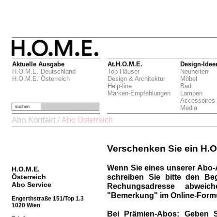
Aktuelle Ausgabe
At.H.O.M.E.
Design-Idee
H.O.M.E. Deutschland
Top Häuser
Neuheiten
H.O.M.E. Österreich
Design & Architektur
Möbel
Help-line
Bad
Marken-Empfehlungen
Lampen
Accessoires
suchen
Media
Abo.Kontakt
/
Abo Österreich
Verschenken Sie ein H.O
Wenn Sie eines unserer Abo-
H.O.M.E.
schreiben Sie bitte den Be
Österreich
Abo Service
Rechungsadresse abweich
"Bemerkung" im Online-Formu
Engerthstraße 151/Top 1.3
1020 Wien
Bei Prämien-Abos:
Geben S