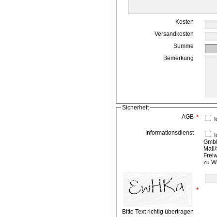
Kosten
Versandkosten
Summe
Bemerkung
Sicherheit
AGB
*
I
Informationsdienst
Ich bin damit einverstanden, das die ahead media
GmbH
Mail/
Frei
zu W
*
Bitte Text richtig übertragen