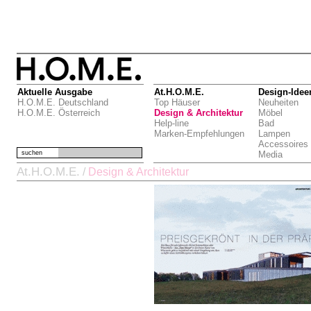
Aktuelle Ausgabe
At.H.O.M.E.
Design-Idee
H.O.M.E. Deutschland
Top Häuser
Neuheiten
H.O.M.E. Österreich
Design & Architektur
Möbel
Help-line
Bad
Marken-Empfehlungen
Lampen
Accessoires
suchen
Media
At.H.O.M.E.
/
Design & Architektur