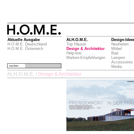
Aktuelle Ausgabe
At.H.O.M.E.
Design-Idee
H.O.M.E. Deutschland
Top Häuser
Neuheiten
H.O.M.E. Österreich
Design & Architektur
Möbel
Help-line
Bad
Marken-Empfehlungen
Lampen
Accessoires
suchen
Media
At.H.O.M.E.
/
Design & Architektur