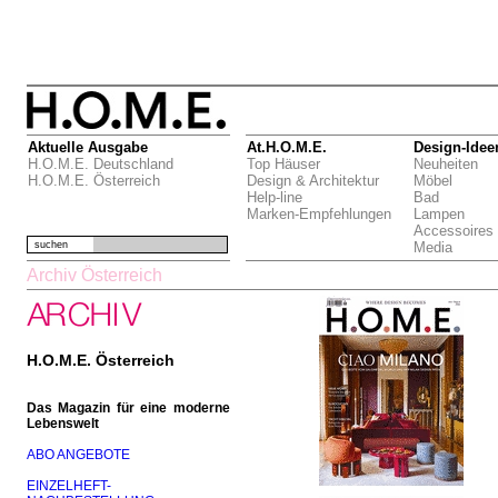
Aktuelle Ausgabe
At.H.O.M.E.
Design-Idee
H.O.M.E. Deutschland
Top Häuser
Neuheiten
H.O.M.E. Österreich
Design & Architektur
Möbel
Help-line
Bad
Marken-Empfehlungen
Lampen
Accessoires
suchen
Media
Archiv Österreich
H.O.M.E. Österreich
Das Magazin für eine moderne
Lebenswelt
ABO ANGEBOTE
EINZELHEFT-