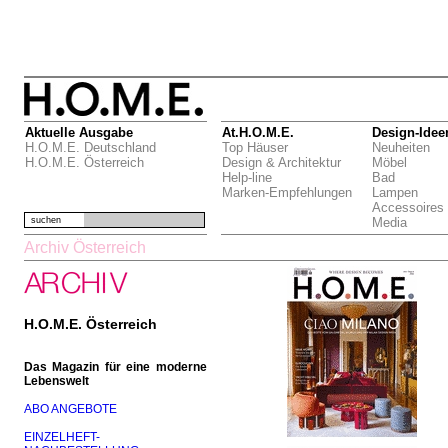
Aktuelle Ausgabe
At.H.O.M.E.
Design-Idee
H.O.M.E. Deutschland
Top Häuser
Neuheiten
H.O.M.E. Österreich
Design & Architektur
Möbel
Help-line
Bad
Marken-Empfehlungen
Lampen
Accessoires
suchen
Media
Archiv Österreich
H.O.M.E. Österreich
Das Magazin für eine moderne
Lebenswelt
ABO ANGEBOTE
EINZELHEFT-