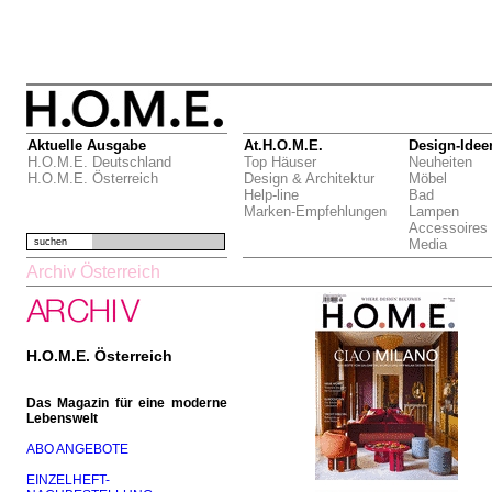
Aktuelle Ausgabe
At.H.O.M.E.
Design-Idee
H.O.M.E. Deutschland
Top Häuser
Neuheiten
H.O.M.E. Österreich
Design & Architektur
Möbel
Help-line
Bad
Marken-Empfehlungen
Lampen
Accessoires
suchen
Media
Archiv Österreich
H.O.M.E. Österreich
Das Magazin für eine moderne
Lebenswelt
ABO ANGEBOTE
EINZELHEFT-