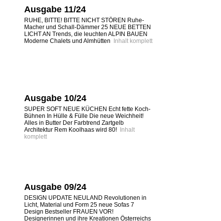
Ausgabe 11/24
RUHE, BITTE! BITTE NICHT STÖREN Ruhe-
Macher und Schall-Dämmer 25 NEUE BETTEN
LICHT AN Trends, die leuchten ALPIN BAUEN
Moderne Chalets und Almhütten
Inhalt komplett
Ausgabe 10/24
SUPER SOFT NEUE KÜCHEN Echt fette Koch-
Bühnen In Hülle & Fülle Die neue Weichheit!
Alles in Butter Der Farbtrend Zartgelb
Architektur Rem Koolhaas wird 80!
Inhalt
komplett
Ausgabe 09/24
DESIGN UPDATE NEULAND Revolutionen in
Licht, Material und Form 25 neue Sofas 7
Design Bestseller FRAUEN VOR!
Designerinnen und ihre Kreationen Österreichs