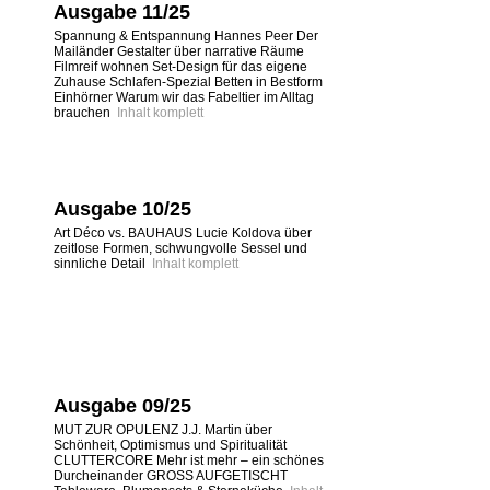
Ausgabe 11/25
Spannung & Entspannung Hannes Peer Der
Mailänder Gestalter über narrative Räume
Filmreif wohnen Set-Design für das eigene
Zuhause Schlafen-Spezial Betten in Bestform
Einhörner Warum wir das Fabeltier im Alltag
brauchen
Inhalt komplett
Ausgabe 10/25
Art Déco vs. BAUHAUS Lucie Koldova über
zeitlose Formen, schwungvolle Sessel und
sinnliche Detail
Inhalt komplett
Ausgabe 09/25
MUT ZUR OPULENZ J.J. Martin über
Schönheit, Optimismus und Spiritualität
CLUTTERCORE Mehr ist mehr – ein schönes
Durcheinander GROSS AUFGETISCHT