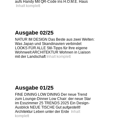
aufs Handy Mit QR-Code ins H.O.M.E. Haus
Inhalt komplett
Ausgabe 02/25
NATUR IM DESIGN Das Beste aus zwei Welten:
Was Japan und Skandinavien verbindet
LOOKS FÜR ALLE Stil-Tipps für Ihre eigene
Wohnwelt ARCHITEKTUR Wohnen in Liaison
mit der Landschaft
Inhalt komplett
Ausgabe 01/25
FINE DINING LOW DINING Der neue Trend
zum Lounge-Dinner Low Chair: der neue Star
im Esszimmer 25 TRENDS 2025 Ein Design-
Ausblick NEUE TISCHE Gut aufgestellt!
Architektur Leben unter der Erde
Inhalt
komplett