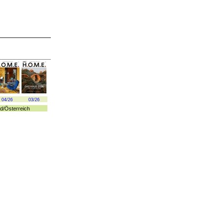
04/26
03/26
d
/
Österreich