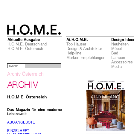
Aktuelle Ausgabe
At.H.O.M.E.
Design-Idee
H.O.M.E. Deutschland
Top Häuser
Neuheiten
H.O.M.E. Österreich
Design & Architektur
Möbel
Help-line
Bad
Marken-Empfehlungen
Lampen
Accessoires
suchen
Media
Archiv Österreich
H.O.M.E. Österreich
Das Magazin für eine moderne
Lebenswelt
ABO ANGEBOTE
EINZELHEFT-