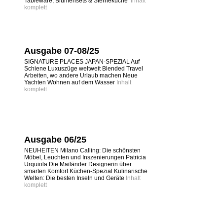
Tableware, Blumensets & Sterneküche
Inhalt
komplett
Ausgabe 07-08/25
SIGNATURE PLACES JAPAN-SPEZIAL Auf
Schiene Luxuszüge weltweit Blended Travel
Arbeiten, wo andere Urlaub machen Neue
Yachten Wohnen auf dem Wasser
Inhalt
komplett
Ausgabe 06/25
NEUHEITEN Milano Calling: Die schönsten
Möbel, Leuchten und Inszenierungen Patricia
Urquiola Die Mailänder Designerin über
smarten Komfort Küchen-Spezial Kulinarische
Welten: Die besten Inseln und Geräte
Inhalt
komplett