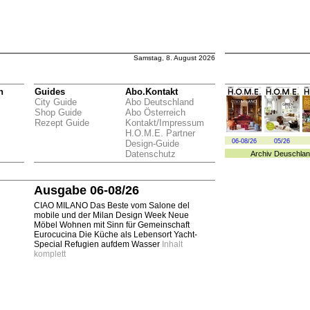
Samstag, 8. August 2026
n
Guides
Abo.Kontakt
City Guide
Abo Deutschland
Shop Guide
Abo Österreich
Rezept Guide
Kontakt/Impressum
H.O.M.E. Partner
06-08/26
05/26
Design-Guide
Datenschutz
Archiv
Deuschlan
Ausgabe 06-08/26
CIAO MILANO Das Beste vom Salone del
mobile und der Milan Design Week Neue
Möbel Wohnen mit Sinn für Gemeinschaft
Eurocucina Die Küche als Lebensort Yacht-
Special Refugien aufdem Wasser
Inhalt
komplett