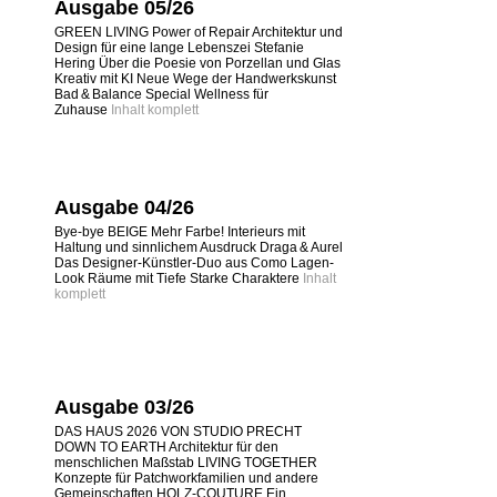
Ausgabe 05/26
GREEN LIVING Power of Repair Architektur und
Design für eine lange Lebenszei Stefanie
Hering Über die Poesie von Porzellan und Glas
Kreativ mit KI Neue Wege der Handwerkskunst
Bad & Balance Special Wellness für
Zuhause
Inhalt komplett
Ausgabe 04/26
Bye-bye BEIGE Mehr Farbe! Interieurs mit
Haltung und sinnlichem Ausdruck Draga & Aurel
Das Designer-Künstler-Duo aus Como Lagen-
Look Räume mit Tiefe Starke Charaktere
Inhalt
komplett
Ausgabe 03/26
DAS HAUS 2026 VON STUDIO PRECHT
DOWN TO EARTH Architektur für den
menschlichen Maßstab LIVING TOGETHER
Konzepte für Patchworkfamilien und andere
Gemeinschaften HOLZ-COUTURE Ein