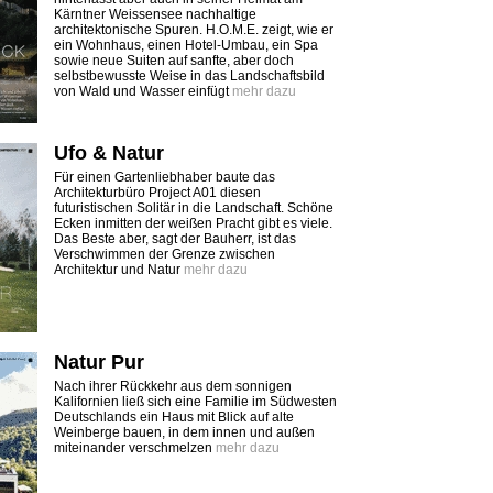
Kärntner Weissensee nachhaltige
architektonische Spuren. H.O.M.E. zeigt, wie er
ein Wohnhaus, einen Hotel-Umbau, ein Spa
sowie neue Suiten auf sanfte, aber doch
selbstbewusste Weise in das Landschaftsbild
von Wald und Wasser einfügt
mehr dazu
Ufo & Natur
Für einen Gartenliebhaber baute das
Architekturbüro Project A01 diesen
futuristischen Solitär in die Landschaft. Schöne
Ecken inmitten der weißen Pracht gibt es viele.
Das Beste aber, sagt der Bauherr, ist das
Verschwimmen der Grenze zwischen
Architektur und Natur
mehr dazu
Natur Pur
Nach ihrer Rückkehr aus dem sonnigen
Kalifornien ließ sich eine Familie im Südwesten
Deutschlands ein Haus mit Blick auf alte
Weinberge bauen, in dem innen und außen
miteinander verschmelzen
mehr dazu