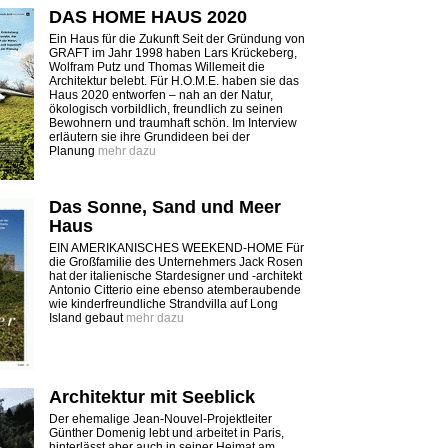
DAS HOME HAUS 2020
Ein Haus für die Zukunft Seit der Gründung von
GRAFT im Jahr 1998 haben Lars Krückeberg,
Wolfram Putz und Thomas Willemeit die
Architektur belebt. Für H.O.M.E. haben sie das
Haus 2020 entworfen – nah an der Natur,
ökologisch vorbildlich, freundlich zu seinen
Bewohnern und traumhaft schön. Im Interview
erläutern sie ihre Grundideen bei der
Planung
mehr dazu
Das Sonne, Sand und Meer
Haus
EIN AMERIKANISCHES WEEKEND-HOME Für
die Großfamilie des Unternehmers Jack Rosen
hat der italienische Stardesigner und -architekt
Antonio Citterio eine ebenso atemberaubende
wie kinderfreundliche Strandvilla auf Long
Island gebaut
mehr dazu
Architektur mit Seeblick
Der ehemalige Jean-Nouvel-Projektleiter
Günther Domenig lebt und arbeitet in Paris,
hinterlässt aber auch in seiner Heimat am