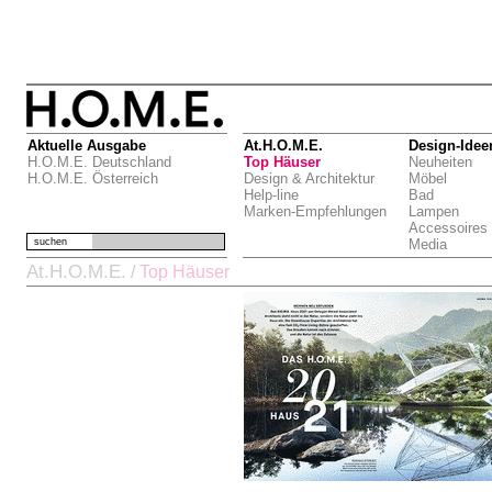
Aktuelle Ausgabe
At.H.O.M.E.
Design-Idee
H.O.M.E. Deutschland
Top Häuser
Neuheiten
H.O.M.E. Österreich
Design & Architektur
Möbel
Help-line
Bad
Marken-Empfehlungen
Lampen
Accessoires
suchen
Media
At.H.O.M.E.
/
Top Häuser