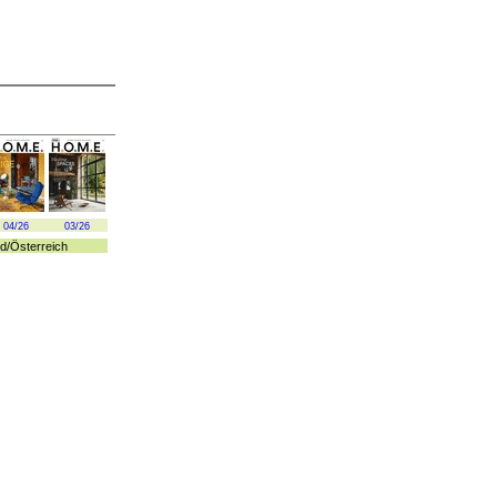
04/26
03/26
d
/
Österreich