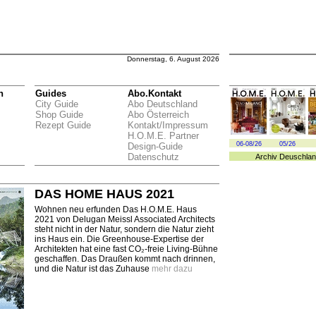
Donnerstag, 6. August 2026
n
Guides
Abo.Kontakt
City Guide
Abo Deutschland
Shop Guide
Abo Österreich
Rezept Guide
Kontakt/Impressum
H.O.M.E. Partner
06-08/26
05/26
Design-Guide
Datenschutz
Archiv
Deuschlan
DAS HOME HAUS 2021
Wohnen neu erfunden Das H.O.M.E. Haus
2021 von Delugan Meissl Associated Architects
steht nicht in der Natur, sondern die Natur zieht
ins Haus ein. Die Greenhouse-Expertise der
Architekten hat eine fast CO₂-freie Living-Bühne
geschaffen. Das Draußen kommt nach drinnen,
und die Natur ist das Zuhause
mehr dazu