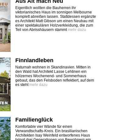
Aus Alt mach Neu
Eigentlich wollten die Bauherren ihr
viktorianisches Haus im sonnigen Melbourne
komplett abreißen lassen. Stattdessen ergänzte
es Architekt Matt Gibson um einen Neubau mit
einer spektakulären Holzverkleidung, die zum
Teil von Abrisshäusern stammt
mehr dazu
Finnlandleben
Naturnah wohnen in Skandinavien. Mitten in
den Wald hat Architekt Lasse Lehtinen ein
hölzernes Wochenend- und Sommerhaus
gebaut, das den Felsboden reflektiert, auf dem
es steht
mehr dazu
Familienglück
Komfortable vier Wände für einen
Verwandtschafts-Kreis. Ein brasilianischen
Architekten Isay Weinfeld entworfenes Haus
bringt drei Generationen von Bewohnern ein