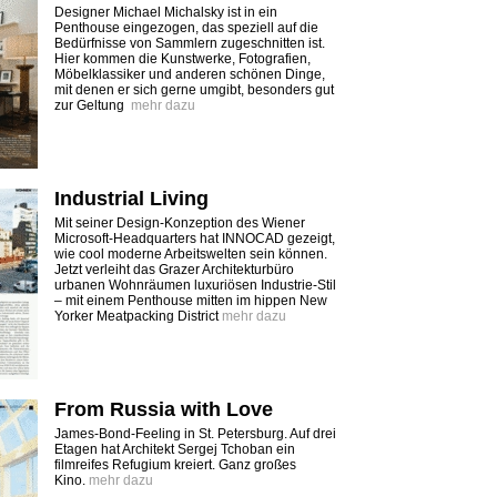
Designer Michael Michalsky ist in ein
Penthouse eingezogen, das speziell auf die
Bedürfnisse von Sammlern zugeschnitten ist.
Hier kommen die Kunstwerke, Fotografien,
Möbelklassiker und anderen schönen Dinge,
mit denen er sich gerne umgibt, besonders gut
zur Geltung
mehr dazu
Industrial Living
Mit seiner Design-Konzeption des Wiener
Microsoft-Headquarters hat INNOCAD gezeigt,
wie cool moderne Arbeitswelten sein können.
Jetzt verleiht das Grazer Architekturbüro
urbanen Wohnräumen luxuriösen Industrie-Stil
– mit einem Penthouse mitten im hippen New
Yorker Meatpacking District
mehr dazu
From Russia with Love
James-Bond-Feeling in St. Petersburg. Auf drei
Etagen hat Architekt Sergej Tchoban ein
filmreifes Refugium kreiert. Ganz großes
Kino.
mehr dazu