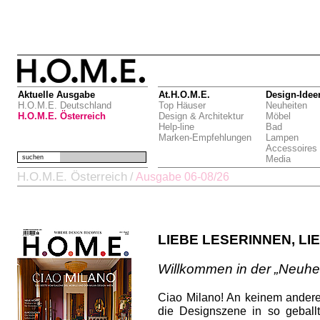
Aktuelle Ausgabe
At.H.O.M.E.
Design-Idee
H.O.M.E. Deutschland
Top Häuser
Neuheiten
H.O.M.E. Österreich
Design & Architektur
Möbel
Help-line
Bad
Marken-Empfehlungen
Lampen
Accessoires
suchen
Media
H.O.M.E. Österreich
/
Ausgabe 06-08/26
LIEBE LESERINNEN, LI
Willkommen in der „Neuhei
Ciao Milano! An keinem andere
die Designszene in so gebal