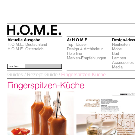
Aktuelle Ausgabe
At.H.O.M.E.
Design-Idee
H.O.M.E. Deutschland
Top Häuser
Neuheiten
H.O.M.E. Österreich
Design & Architektur
Möbel
Help-line
Bad
Marken-Empfehlungen
Lampen
Accessoires
suchen
Media
Guides
Rezept Guide
/
/
Fingerspitzen-Küche